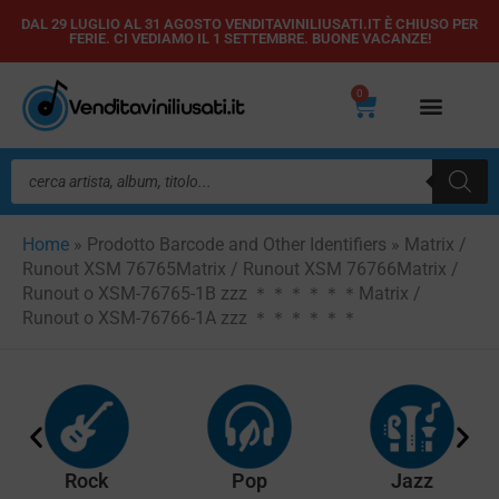
Vai
DAL 29 LUGLIO AL 31 AGOSTO VENDITAVINILIUSATI.IT È CHIUSO PER
FERIE. CI VEDIAMO IL 1 SETTEMBRE. BUONE VACANZE!
al
contenuto
0
Carrello
Ricerca
prodotti
Home
»
Prodotto Barcode and Other Identifiers
»
Matrix /
Runout XSM 76765Matrix / Runout XSM 76766Matrix /
Runout o XSM-76765-1B zzz ＊＊＊＊＊＊Matrix /
Runout o XSM-76766-1A zzz ＊＊＊＊＊＊
Rock
Pop
Jazz