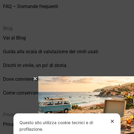
FAQ – Domande frequenti
Blog
Vai al Blog
Guida alla scala di valutazione dei vinili usati
Dischi in vinile, un po’ di storia.
Dove conviene comprare vinili online?
Come conservare correttamente i vinili usati
Privacy
✕
Questo sito utilizza cookie tecnici e di
Privacy Policy
profilazione.