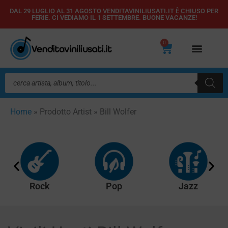
Vai
DAL 29 LUGLIO AL 31 AGOSTO VENDITAVINILIUSATI.IT È CHIUSO PER
FERIE. CI VEDIAMO IL 1 SETTEMBRE. BUONE VACANZE!
al
contenuto
0
Carrello
Ricerca
prodotti
Home
»
Prodotto Artist
»
Bill Wolfer
Rock
Pop
Jazz