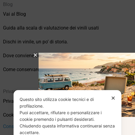
Blog
Vai al Blog
Guida alla scala di valutazione dei vinili usati
Dischi in vinile, un po’ di storia.
Dove conviene comprare vinili online?
Come conservare correttamente i vinili usati
Privacy
✕
Questo sito utilizza cookie tecnici e di
Privacy Policy
profilazione.
Puoi accettare, rifiutare o personalizzare i
Cookie Policy (UE)
cookie premendo i pulsanti desiderati.
Chiudendo questa informativa continuerai senza
CHIUSURA
Consenso
accettare.