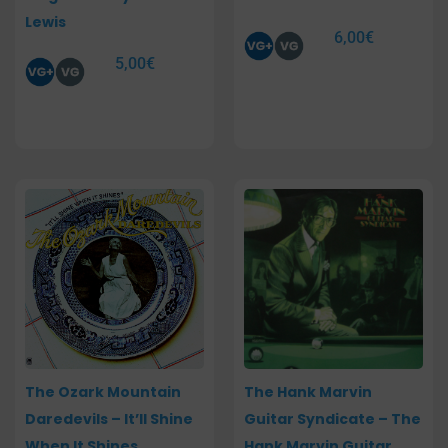
Lewis
6,00
€
5,00
€
The Ozark Mountain
The Hank Marvin
Daredevils – It’ll Shine
Guitar Syndicate – The
When It Shines
Hank Marvin Guitar