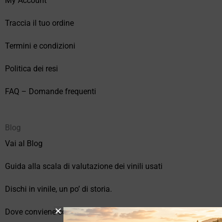
My Account
Traccia il tuo ordine
Termini e condizioni
Politica dei resi
FAQ – Domande frequenti
Blog
Vai al Blog
Guida alla scala di valutazione dei vinili usati
Dischi in vinile, un po’ di storia.
Dove conviene comprare vinili online?