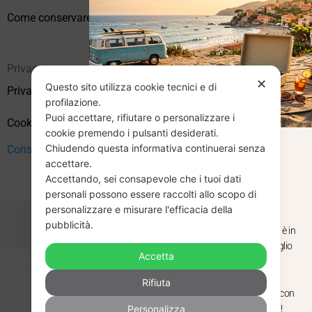
Come conservare correttamente i vinili usati
Privacy
✕
Questo sito utilizza cookie tecnici e di
Privacy Policy
profilazione.
Puoi accettare, rifiutare o personalizzare i
Cookie Policy (UE)
cookie premendo i pulsanti desiderati.
Chiudendo questa informativa continuerai senza
CHIUSURA
Consenso
accettare.
Accettando, sei consapevole che i tuoi dati
ESTIVA
personali possono essere raccolti allo scopo di
personalizzare e misurare l'efficacia della
pubblicità.
Dal 29 luglio al 31 agosto venditaviniliusati.it è in
pausa estiva. Gli ordini ricevuti entro il 29 luglio
Accetta
saranno spediti regolarmente.
Copyright © 2026 Vendita Vinili Usati | P.IVA 12240940960
Rifiuta
Made with
by
Next
WebStudio
Torniamo il 1 settembre, pronti a riprendere con
Personalizza
nuovi arrivi. Buona estate e buon ascolto!