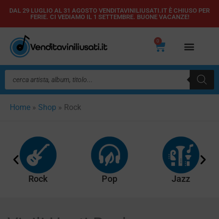
Vai
DAL 29 LUGLIO AL 31 AGOSTO VENDITAVINILIUSATI.IT È CHIUSO PER
FERIE. CI VEDIAMO IL 1 SETTEMBRE. BUONE VACANZE!
al
contenuto
0
Carrello
Ricerca
prodotti
Home
»
Shop
»
Rock
Rock
Pop
Jazz