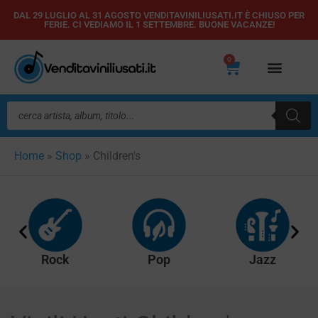
Vai
DAL 29 LUGLIO AL 31 AGOSTO VENDITAVINILIUSATI.IT È CHIUSO PER
FERIE. CI VEDIAMO IL 1 SETTEMBRE. BUONE VACANZE!
al
contenuto
0
Carrello
Ricerca
prodotti
Home
»
Shop
»
Children's
Rock
Pop
Jazz