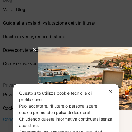
Blog
Vai al Blog
Guida alla scala di valutazione dei vinili usati
Dischi in vinile, un po’ di storia.
Dove conviene comprare vinili online?
Come conservare correttamente i vinili usati
Privacy
✕
Questo sito utilizza cookie tecnici e di
Privacy Policy
profilazione.
Puoi accettare, rifiutare o personalizzare i
Cookie Policy (UE)
cookie premendo i pulsanti desiderati.
Chiudendo questa informativa continuerai senza
CHIUSURA
Consenso
accettare.
Accettando, sei consapevole che i tuoi dati