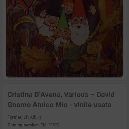
Cristina D’Avena, Various – David
Gnomo Amico Mio - vinile usato
Format:
LP, Album
Catalog number:
FM 13572