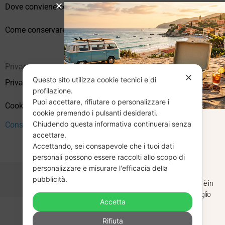
Dove conviene comprare vinili online?
Come conservare correttamente i vinili usati
Privacy
✕
Questo sito utilizza cookie tecnici e di
Privacy Policy
profilazione.
Puoi accettare, rifiutare o personalizzare i
Cookie Policy (UE)
cookie premendo i pulsanti desiderati.
Chiudendo questa informativa continuerai senza
Consenso
CHIUSURA
accettare.
Accettando, sei consapevole che i tuoi dati
ESTIVA
personali possono essere raccolti allo scopo di
personalizzare e misurare l'efficacia della
pubblicità.
Dal 29 luglio al 31 agosto venditaviniliusati.it è in
pausa estiva. Gli ordini ricevuti entro il 29 luglio
Accetta
saranno spediti regolarmente.
Copyright © 2026 Vendita Vinili Usati | P.IVA 12240940960
Rifiuta