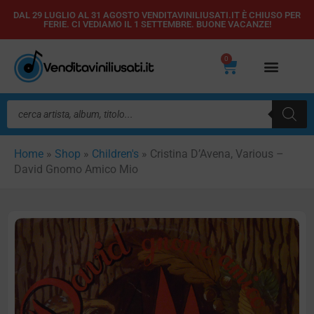
Vai
DAL 29 LUGLIO AL 31 AGOSTO VENDITAVINILIUSATI.IT È CHIUSO PER
FERIE. CI VEDIAMO IL 1 SETTEMBRE. BUONE VACANZE!
al
contenuto
0
Carrello
Ricerca
prodotti
Home
»
Shop
»
Children's
»
Cristina D’Avena, Various –
David Gnomo Amico Mio