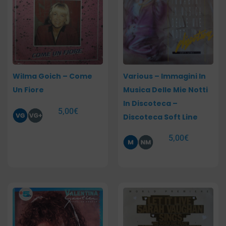
Wilma Goich – Come
Various – Immagini In
Un Fiore
Musica Delle Mie Notti
In Discoteca –
5,00
€
Discoteca Soft Line
5,00
€