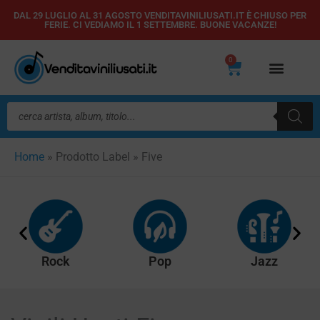
Vai
DAL 29 LUGLIO AL 31 AGOSTO VENDITAVINILIUSATI.IT È CHIUSO PER
FERIE. CI VEDIAMO IL 1 SETTEMBRE. BUONE VACANZE!
al
contenuto
0
Carrello
Ricerca
prodotti
Home
»
Prodotto Label
»
Five
Rock
Pop
Jazz