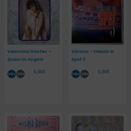
Valentina Gautier –
Various – Classic In
Quasi Un Angelo
Spot 3
6,00
€
5,00
€