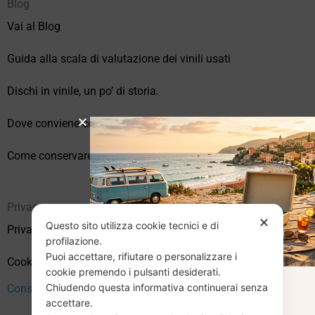
Blog
Vai al Blog
Guida alla scala di valutazione dei vinili usati
Dischi in vinile, un po’ di storia.
Dove conviene comprare vinili online?
Come conservare correttamente i vinili usati
Privacy
✕
Questo sito utilizza cookie tecnici e di
Privacy Policy
profilazione.
Puoi accettare, rifiutare o personalizzare i
Cookie Policy (UE)
cookie premendo i pulsanti desiderati.
Chiudendo questa informativa continuerai senza
CHIUSURA
Consenso
accettare.