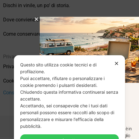
Dischi in vinile, un po’ di storia.
Dove conviene comprare vinili online?
Come conservare correttamente i vinili usati
Privacy
✕
Questo sito utilizza cookie tecnici e di
Privacy Policy
profilazione.
Puoi accettare, rifiutare o personalizzare i
Cookie Policy (UE)
cookie premendo i pulsanti desiderati.
Chiudendo questa informativa continuerai senza
CHIUSURA
Consenso
accettare.
Accettando, sei consapevole che i tuoi dati
ESTIVA
personali possono essere raccolti allo scopo di
personalizzare e misurare l'efficacia della
pubblicità.
Dal 29 luglio al 31 agosto venditaviniliusati.it è in
pausa estiva. Gli ordini ricevuti entro il 29 luglio