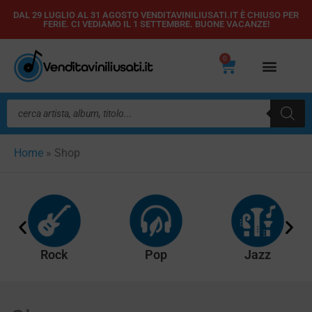
Vai
DAL 29 LUGLIO AL 31 AGOSTO VENDITAVINILIUSATI.IT È CHIUSO PER
FERIE. CI VEDIAMO IL 1 SETTEMBRE. BUONE VACANZE!
al
contenuto
0
Carrello
Ricerca
prodotti
Home
»
Shop
Rock
Pop
Jazz