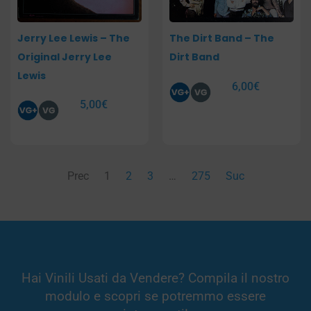
Jerry Lee Lewis – The
The Dirt Band – The
Original Jerry Lee
Dirt Band
Lewis
6,00
€
5,00
€
Prec
1
2
3
…
275
Suc
Hai Vinili Usati da Vendere? Compila il nostro
modulo e scopri se potremmo essere