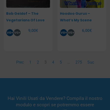
Bob Geldof – The
Hoodoo Gurus –
Vegetarians Of Love
What’s My Scene
9,00
€
6,00
€
Prec
1
2
3
4
5
…
275
Suc
Hai Vinili Usati da Vendere? Compila il nostro
modulo e scopri se potremmo essere