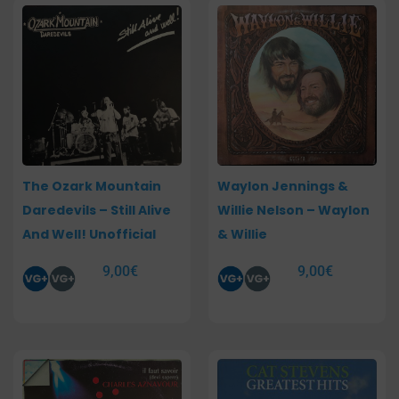
The Ozark Mountain
Waylon Jennings &
Daredevils – Still Alive
Willie Nelson – Waylon
And Well! Unofficial
& Willie
9,00
€
9,00
€