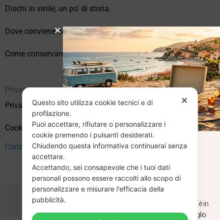
Dischi in vinile, un po’ di storia.
Dove conviene comprare vinili online?
Come conservare correttamente i vinili usati
Privacy
✕
Questo sito utilizza cookie tecnici e di
Privacy Policy
profilazione.
Puoi accettare, rifiutare o personalizzare i
Cookie Policy (UE)
cookie premendo i pulsanti desiderati.
Chiudendo questa informativa continuerai senza
CHIUSURA
Consenso
accettare.
Accettando, sei consapevole che i tuoi dati
ESTIVA
personali possono essere raccolti allo scopo di
personalizzare e misurare l'efficacia della
pubblicità.
Dal 29 luglio al 31 agosto venditaviniliusati.it è in
pausa estiva. Gli ordini ricevuti entro il 29 luglio