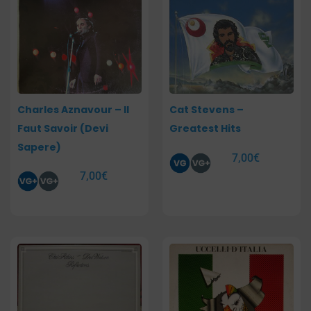
Charles Aznavour – Il
Cat Stevens –
Faut Savoir (Devi
Greatest Hits
Sapere)
7,00
€
7,00
€