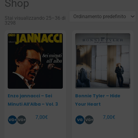
Shop
Stai visualizzando 25–36 di
3298
Pagina
Pagina
Pagina
Pagina
Pagina
Pagina
Enzo jannacci – Sei
Bonnie Tyler – Hide
Minuti All’Alba – Vol. 3
Your Heart
7,00
€
7,00
€