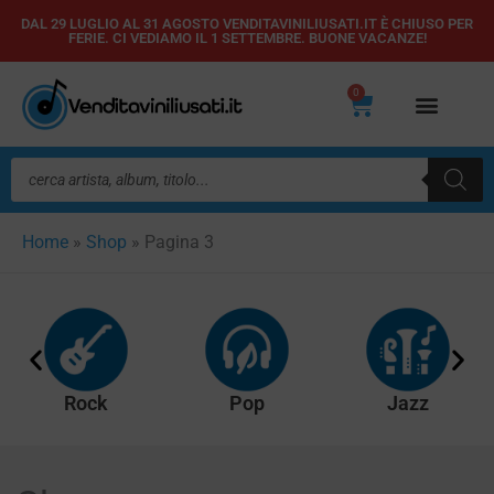
Vai
DAL 29 LUGLIO AL 31 AGOSTO VENDITAVINILIUSATI.IT È CHIUSO PER
FERIE. CI VEDIAMO IL 1 SETTEMBRE. BUONE VACANZE!
al
contenuto
0
Carrello
Ricerca
prodotti
Home
»
Shop
»
Pagina 3
Rock
Pop
Jazz