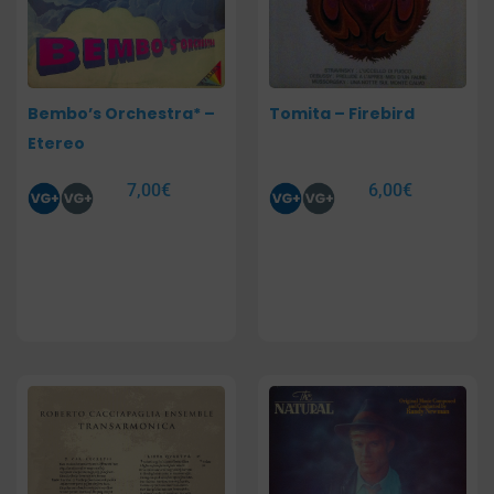
Bembo’s Orchestra* –
Tomita – Firebird
Etereo
7,00
€
6,00
€