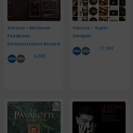
Various – Motional
Various – Super
Feedback
Sampler
Demonstration Record
17,00
€
6,00
€