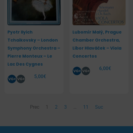
Pyotr Ilyich
Lubomír Malý, Prague
Tchaikovsky – London
Chamber Orchestra,
Symphony Orchestra –
Libor Hlaváček – Viola
Pierre Monteux – Le
Concertos
Lac Des Cygnes
6,00
€
5,00
€
Prec
1
2
3
…
11
Suc