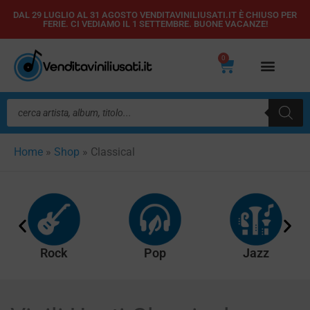
Vai
DAL 29 LUGLIO AL 31 AGOSTO VENDITAVINILIUSATI.IT È CHIUSO PER
FERIE. CI VEDIAMO IL 1 SETTEMBRE. BUONE VACANZE!
al
contenuto
0
Carrello
Ricerca
prodotti
Home
»
Shop
»
Classical
Rock
Pop
Jazz