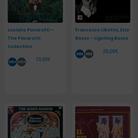
Luciano Pavarotti –
Francesco Libetta, Ezio
The Pavarotti
Bosso – Lighting Bosso
Collection
20,00
€
10,00
€