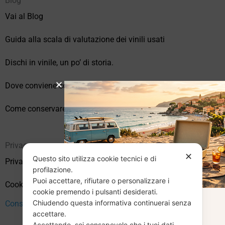
Blog
Vai al Blog
Guida alla scala di valutazione dei vinili usati
Dischi in vinile, un po’ di storia.
Dove conviene comprare vinili online?
Come conservare correttamente i vinili usati
Privacy
✕
Questo sito utilizza cookie tecnici e di
Privacy Policy
profilazione.
Puoi accettare, rifiutare o personalizzare i
Cookie Policy (UE)
cookie premendo i pulsanti desiderati.
Chiudendo questa informativa continuerai senza
CHIUSURA
Consenso
accettare.
Accettando, sei consapevole che i tuoi dati