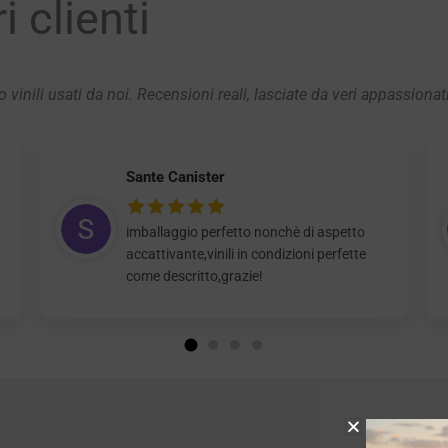
 clienti
 vinili usati da noi. Recensioni reali, lasciate da veri appassionat
Sante Canister
imballaggio perfetto nonchè di aspetto
accattivante,vinili in condizioni perfette
come descritto,grazie!