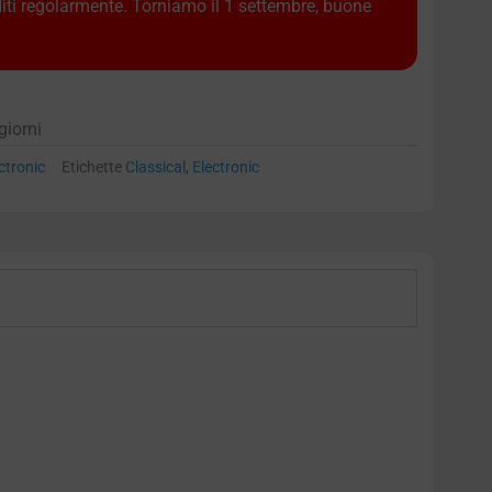
diti regolarmente. Torniamo il 1 settembre, buone
giorni
ctronic
Etichette
Classical
,
Electronic