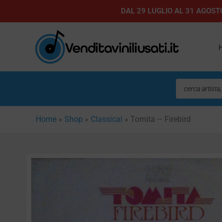
Vai
DAL 29 LUGLIO AL 31 AGOSTO
al
contenuto
Ricerca
prodotti
Home
»
Shop
»
Classical
»
Tomita – Firebird