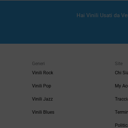
Hai Vinili Usati da 
Generi
Site
Vinili Rock
Chi S
Vinili Pop
My Ac
Vinili Jazz
Tracci
Vinili Blues
Termin
Politic