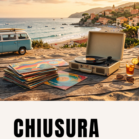
o essere interessati!
Privacy
Privacy Policy
ne dei
Cookie Policy (UE)
Consenso
a.
CHIUSURA
i