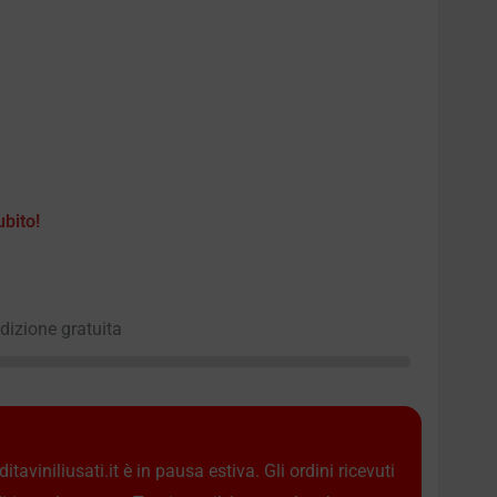
ubito!
edizione gratuita
taviniliusati.it è in pausa estiva. Gli ordini ricevuti