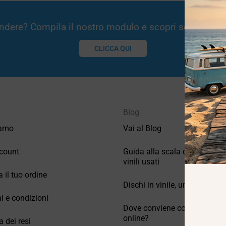
Vendere? Compila il nostro modulo e scopri se potremm
CLICCA QUI
Blog
iamo
Vai al Blog
count
Guida alla scala di valutazio
vinili usati
a il tuo ordine
Dischi in vinile, un po’ di stori
i e condizioni
Dove conviene comprare vinil
online?
a dei resi