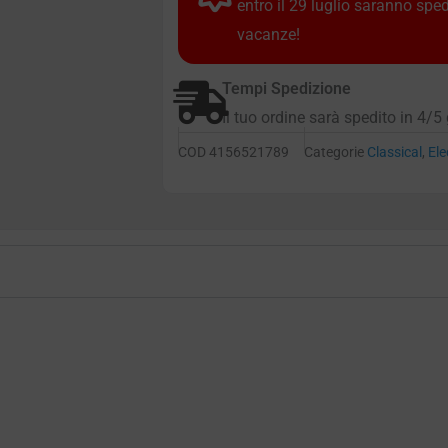
entro il 29 luglio saranno spe
vacanze!
Tempi Spedizione
Il tuo ordine sarà spedito in 4/5 
COD
4156521789
Categorie
Classical
,
Ele