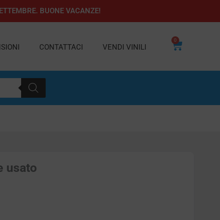
1 SETTEMBRE. BUONE VACANZE!
0
Carrello
SIONI
CONTATTACI
VENDI VINILI
e usato