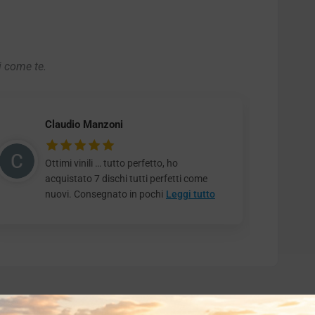
i come te.
Claudio Manzoni
Ottimi vinili … tutto perfetto, ho
acquistato 7 dischi tutti perfetti come
nuovi. Consegnato in pochi
Leggi tutto