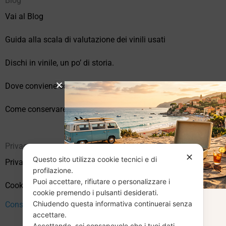
Blog
Vai al Blog
Guida alla scala di valutazione dei vinili usati
Dischi in vinile, un po’ di storia.
Dove conviene comprare vinili online?
Come conservare correttamente i vinili usati
Privacy
✕
Questo sito utilizza cookie tecnici e di
Privacy Policy
profilazione.
Puoi accettare, rifiutare o personalizzare i
Cookie Policy (UE)
cookie premendo i pulsanti desiderati.
Chiudendo questa informativa continuerai senza
CHIUSURA
Consenso
accettare.
Accettando, sei consapevole che i tuoi dati