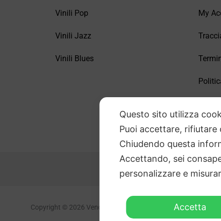
Vinili Pop
My Ac
Vinili Jazz
Tracci
Vinili Blues
Termin
Politic
FAQ –
Questo sito utilizza cook
Puoi accettare, rifiutare
Chiudendo questa inform
Accettando, sei consapev
personalizzare e misurare
Accetta
Copyright © 2026 Vendita Vinili Usati | P.IVA 12240940960