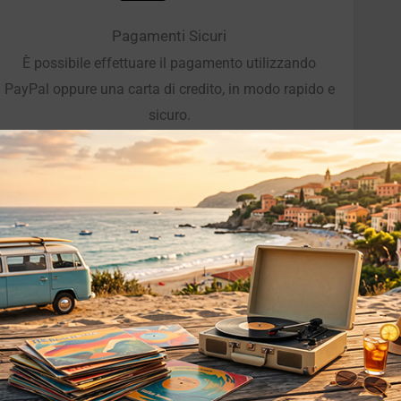
Pagamenti Sicuri
È possibile effettuare il pagamento utilizzando
PayPal oppure una carta di credito, in modo rapido e
sicuro.
o essere interessati!
Privacy
Privacy Policy