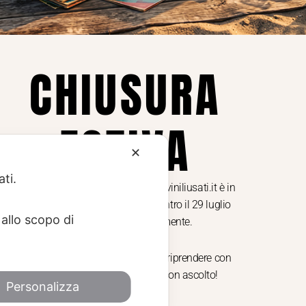
ne dei
Cookie Policy (UE)
Consenso
a.
CHIUSURA
i
ESTIVA
te i
✕
ati.
Dal 29 luglio al 31 agosto venditaviniliusati.it è in
pausa estiva. Gli ordini ricevuti entro il 29 luglio
allo scopo di
saranno spediti regolarmente.
Torniamo il 1 settembre, pronti a riprendere con
nuovi arrivi. Buona estate e buon ascolto!
Personalizza
Made with
by
Next
WebStudio