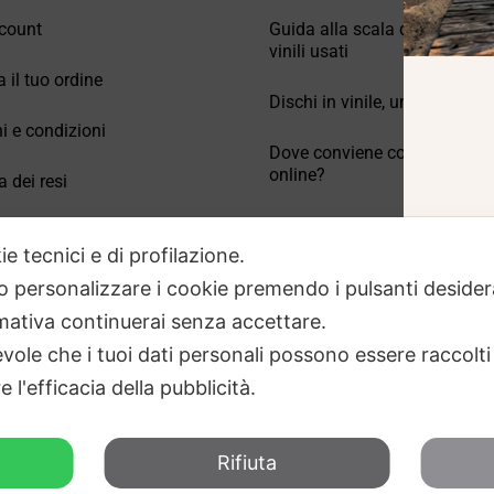
count
Guida alla scala di valutazio
vinili usati
a il tuo ordine
Dischi in vinile, un po’ di stori
i e condizioni
Dove conviene comprare vinil
online?
a dei resi
Come conservare correttamen
 Domande frequenti
vinili usati
ie tecnici e di profilazione.
 o personalizzare i cookie premendo i pulsanti desider
ativa continuerai senza accettare.
ole che i tuoi dati personali possono essere raccolti 
 l'efficacia della pubblicità.
Rifiuta