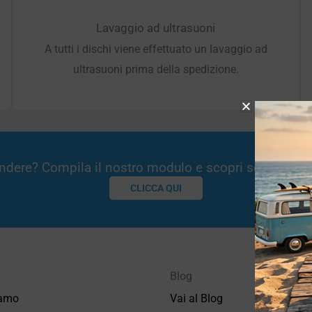
Lavaggio ad ultrasuoni
A tutti i dischi viene effettuato un lavaggio ad
ultrasuoni prima della spedizione.
Vendere? Compila il nostro modulo e scopri se potremm
CLICCA QUI
Blog
iamo
Vai al Blog