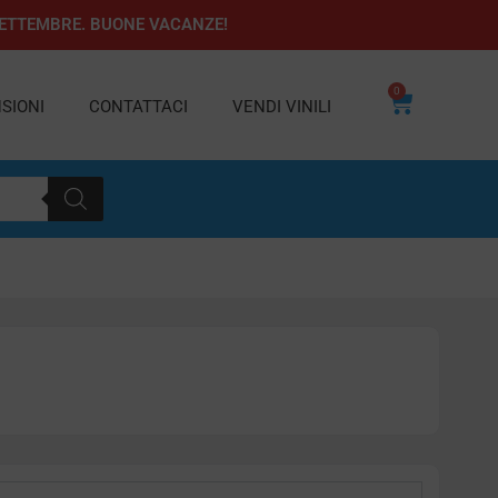
1 SETTEMBRE. BUONE VACANZE!
0
Carrello
SIONI
CONTATTACI
VENDI VINILI