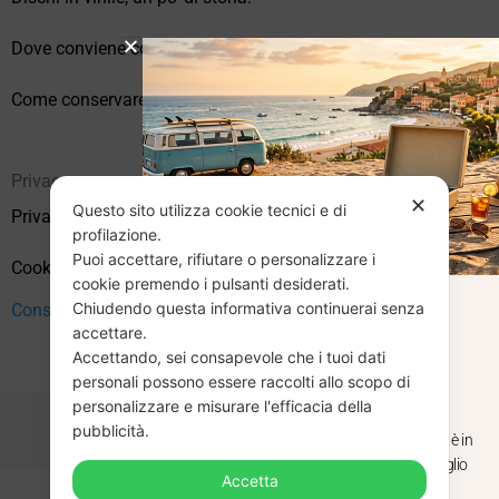
Dove conviene comprare vinili online?
Come conservare correttamente i vinili usati
Privacy
✕
Questo sito utilizza cookie tecnici e di
Privacy Policy
profilazione.
Puoi accettare, rifiutare o personalizzare i
Cookie Policy (UE)
cookie premendo i pulsanti desiderati.
Chiudendo questa informativa continuerai senza
CHIUSURA
Consenso
accettare.
Accettando, sei consapevole che i tuoi dati
ESTIVA
personali possono essere raccolti allo scopo di
personalizzare e misurare l'efficacia della
pubblicità.
Dal 29 luglio al 31 agosto venditaviniliusati.it è in
pausa estiva. Gli ordini ricevuti entro il 29 luglio
Accetta
saranno spediti regolarmente.