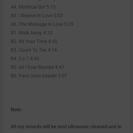
A4. Mythical Girl 5:15
A5. I Believe In Love 5:03
A6. The Message Is Love 6:29
B1. Walk Away 4:10
B2. It’s Your Time 4:45
B3. Count To Ten 4:16
B4. 2 x 1 4:45
B5. All I Ever Wanted 4:47
B6. Paris Sens Interdit 5:07
Note:
All my records will be sent ultrasonic cleaned and in