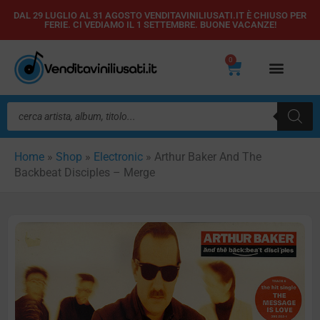
Vai
DAL 29 LUGLIO AL 31 AGOSTO VENDITAVINILIUSATI.IT È CHIUSO PER
FERIE. CI VEDIAMO IL 1 SETTEMBRE. BUONE VACANZE!
al
contenuto
0
Carrello
Ricerca
prodotti
Home
»
Shop
»
Electronic
»
Arthur Baker And The
Backbeat Disciples – Merge