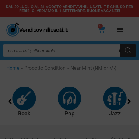
Vai
DAL 29 LUGLIO AL 31 AGOSTO VENDITAVINILIUSATI.IT È CHIUSO PER
FERIE. CI VEDIAMO IL 1 SETTEMBRE. BUONE VACANZE!
al
contenuto
0
Carrello
Ricerca
prodotti
Home
»
Prodotto Condition
»
Near Mint (NM or M-)
Rock
Pop
Jazz