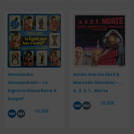
Alessandro
Antón García Abril &
Alessandroni – La
Marcello Giombini – …
Signora Gioca Bene A
4..3..2..1… Morte
Scopa?
18,00
€
18,00
€