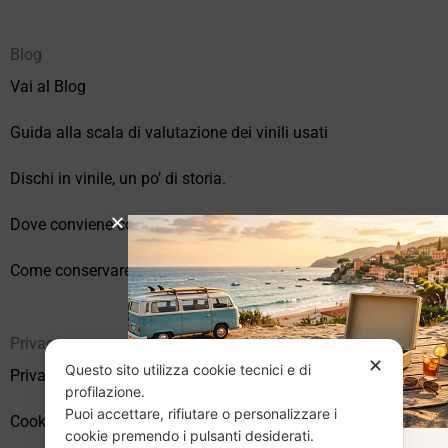
Blog
Vai al Blog
Guida alla scala di valutazione dei vinili usati
Dischi in vinile, un po’ di storia.
Dove conviene comprare vinili online?
Come conservare correttamente i vinili usati
Privacy
✕
Questo sito utilizza cookie tecnici e di
Privacy Policy
profilazione.
Puoi accettare, rifiutare o personalizzare i
Cookie Policy (UE)
cookie premendo i pulsanti desiderati.