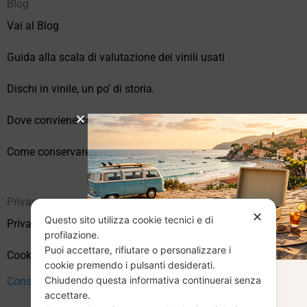
Blog
Vai al Blog
Guida alla scala di valutazione dei vinili usati
Dischi in vinile, un po’ di storia.
Dove conviene comprare vinili online?
Come conservare correttamente i vinili usati
Privacy
✕
Questo sito utilizza cookie tecnici e di
Privacy Policy
profilazione.
Puoi accettare, rifiutare o personalizzare i
Cookie Policy (UE)
cookie premendo i pulsanti desiderati.
Chiudendo questa informativa continuerai senza
CHIUSURA
Consenso
accettare.