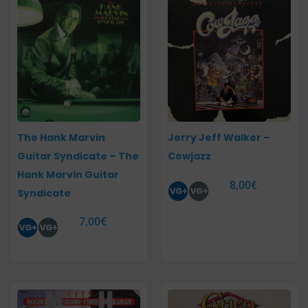
The Hank Marvin
Jerry Jeff Walker –
Guitar Syndicate – The
Cowjazz
Hank Marvin Guitar
8,00
€
Syndicate
7,00
€