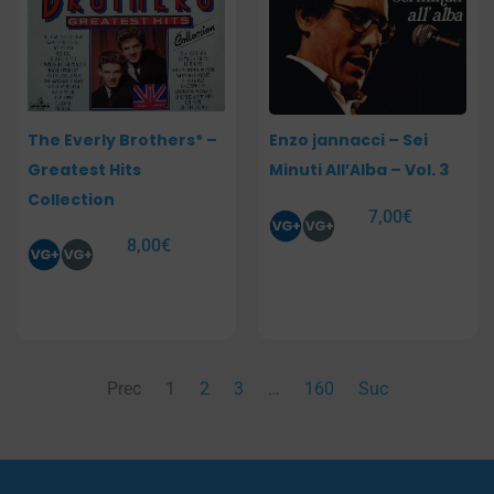
The Everly Brothers* –
Enzo jannacci – Sei
Greatest Hits
Minuti All’Alba – Vol. 3
Collection
7,00
€
8,00
€
Prec
1
2
3
…
160
Suc