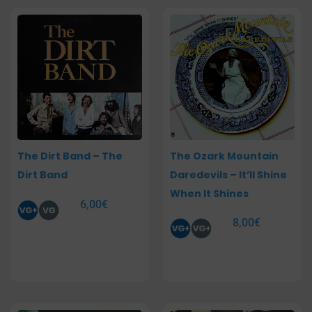
The Dirt Band – The
The Ozark Mountain
Dirt Band
Daredevils – It’ll Shine
When It Shines
6,00
€
8,00
€