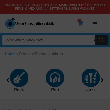
Vai
DAL 29 LUGLIO AL 31 AGOSTO VENDITAVINILIUSATI.IT È CHIUSO PER
FERIE. CI VEDIAMO IL 1 SETTEMBRE. BUONE VACANZE!
al
contenuto
0
Carrello
Ricerca
prodotti
Home
»
Prodotto Format
»
Album
Rock
Pop
Jazz