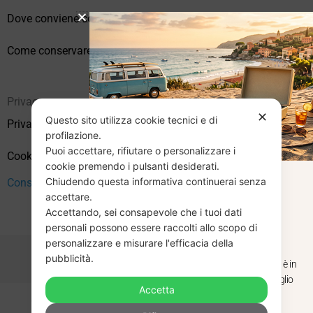
Dove conviene comprare vinili online?
Come conservare correttamente i vinili usati
Privacy
✕
Questo sito utilizza cookie tecnici e di
Privacy Policy
profilazione.
Puoi accettare, rifiutare o personalizzare i
Cookie Policy (UE)
cookie premendo i pulsanti desiderati.
Chiudendo questa informativa continuerai senza
CHIUSURA
Consenso
accettare.
Accettando, sei consapevole che i tuoi dati
ESTIVA
personali possono essere raccolti allo scopo di
personalizzare e misurare l'efficacia della
pubblicità.
Dal 29 luglio al 31 agosto venditaviniliusati.it è in
pausa estiva. Gli ordini ricevuti entro il 29 luglio
Accetta
saranno spediti regolarmente.
Copyright © 2026 Vendita Vinili Usati | P.IVA 12240940960