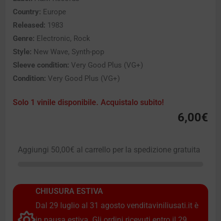
Country:
Europe
Released:
1983
Genre:
Electronic, Rock
Style:
New Wave, Synth-pop
Sleeve condition:
Very Good Plus (VG+)
Condition:
Very Good Plus (VG+)
Solo 1 vinile disponibile. Acquistalo subito!
6,00
€
Aggiungi
50,00
€
al carrello per la spedizione gratuita
CHIUSURA ESTIVA
Dal 29 luglio al 31 agosto venditaviniliusati.it è
in pausa estiva. Gli ordini ricevuti entro il 29