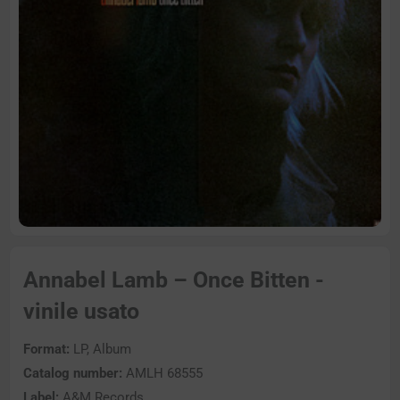
Annabel Lamb – Once Bitten -
vinile usato
Format:
LP, Album
Catalog number:
AMLH 68555
Label:
A&M Records