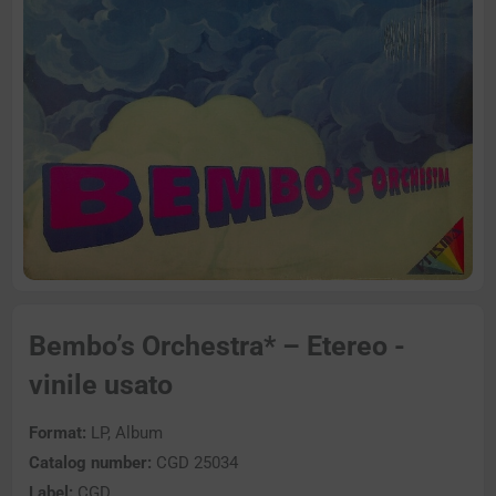
Bembo’s Orchestra* – Etereo -
vinile usato
Format:
LP, Album
Catalog number:
CGD 25034
Label:
CGD