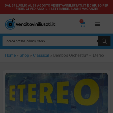
Vai
DAL 29 LUGLIO AL 31 AGOSTO VENDITAVINILIUSATI.IT È CHIUSO PER
FERIE. CI VEDIAMO IL 1 SETTEMBRE. BUONE VACANZE!
al
contenuto
0
Carrello
Ricerca
prodotti
Home
»
Shop
»
Classical
»
Bembo’s Orchestra* – Etereo