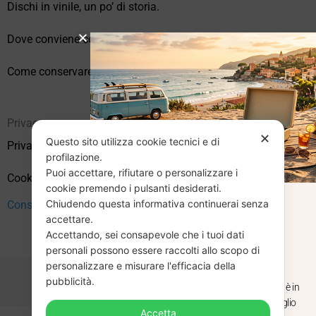
Dischi in vinile, un po’ di storia.
Dove conviene comprare vinili online?
Come conservare correttamente i vinili usati
Privacy
✕
Questo sito utilizza cookie tecnici e di
Privacy Policy
profilazione.
Puoi accettare, rifiutare o personalizzare i
Cookie Policy (UE)
cookie premendo i pulsanti desiderati.
Chiudendo questa informativa continuerai senza
Consenso
CHIUSURA
accettare.
Accettando, sei consapevole che i tuoi dati
ESTIVA
personali possono essere raccolti allo scopo di
personalizzare e misurare l'efficacia della
pubblicità.
Dal 29 luglio al 31 agosto venditaviniliusati.it è in
pausa estiva. Gli ordini ricevuti entro il 29 luglio
Accetta