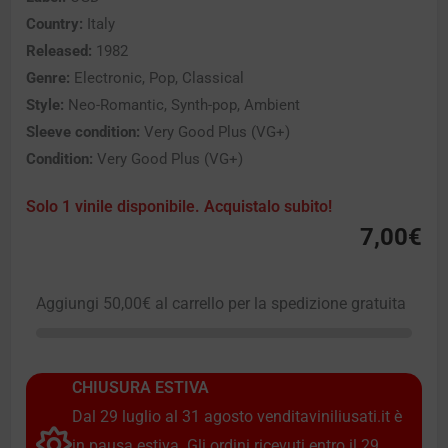
Country:
Italy
Released:
1982
Genre:
Electronic, Pop, Classical
Style:
Neo-Romantic, Synth-pop, Ambient
Sleeve condition:
Very Good Plus (VG+)
Condition:
Very Good Plus (VG+)
Solo 1 vinile disponibile. Acquistalo subito!
7,00
€
Aggiungi
50,00
€
al carrello per la spedizione gratuita
CHIUSURA ESTIVA
Dal 29 luglio al 31 agosto venditaviniliusati.it è
in pausa estiva. Gli ordini ricevuti entro il 29