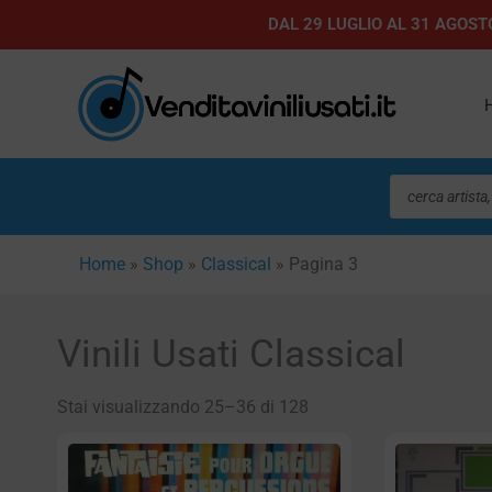
Vai
DAL 29 LUGLIO AL 31 AGOSTO
al
contenuto
Ricerca
prodotti
Home
»
Shop
»
Classical
»
Pagina 3
Vinili Usati Classical
Stai visualizzando 25–36 di 128
Pagina
Pagi