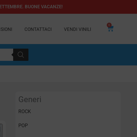
1 SETTEMBRE. BUONE VACANZE!
0
Carrello
SIONI
CONTATTACI
VENDI VINILI
Generi
ROCK
POP