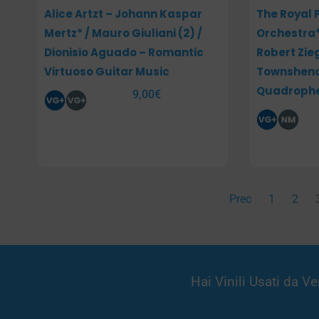
Alice Artzt – Johann Kaspar
The Royal 
Mertz* / Mauro Giuliani (2) /
Orchestra
Dionisio Aguado – Romantic
Robert Zieg
Virtuoso Guitar Music
Townshend
Quadroph
9,00
€
Prec
1
2
Hai Vinili Usati da 