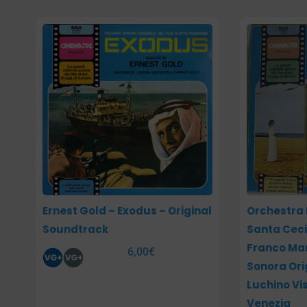
Ernest Gold – Exodus – Original
Orchestra 
Soundtrack
Santa Ceci
Franco Ma
6,00
€
Sonora Orig
Luchino Vi
Venezia