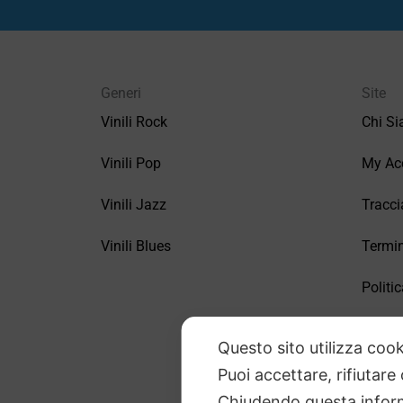
Generi
Site
Vinili Rock
Chi S
Vinili Pop
My Ac
Vinili Jazz
Tracci
Vinili Blues
Termin
Politic
FAQ –
Questo sito utilizza cook
Puoi accettare, rifiutare
Chiudendo questa inform