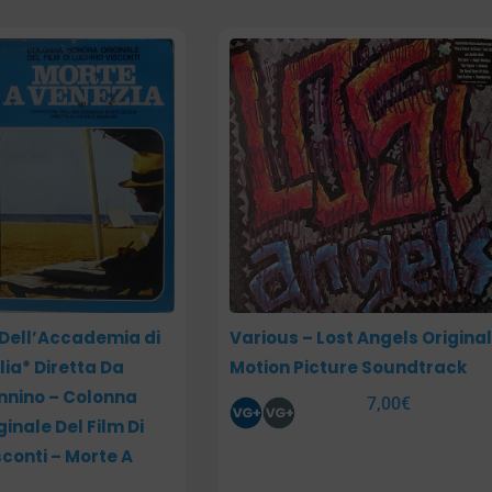
Dell’Accademia di
Various – Lost Angels Origina
lia* Diretta Da
Motion Picture Soundtrack
nnino – Colonna
7,00
€
inale Del Film Di
sconti – Morte A