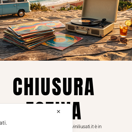
Privacy
Privacy Policy
ne dei
Cookie Policy (UE)
Consenso
a.
CHIUSURA
i
ESTIVA
te i
✕
ati.
Dal 29 luglio al 31 agosto venditaviniliusati.it è in