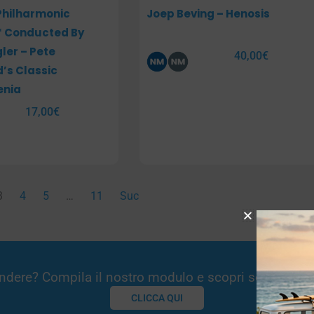
Philharmonic
Joep Beving – Henosis
* Conducted By
ler – Pete
40,00
€
’s Classic
enia
17,00
€
3
4
5
…
11
Suc
Vendere? Compila il nostro modulo e scopri se potremm
CLICCA QUI