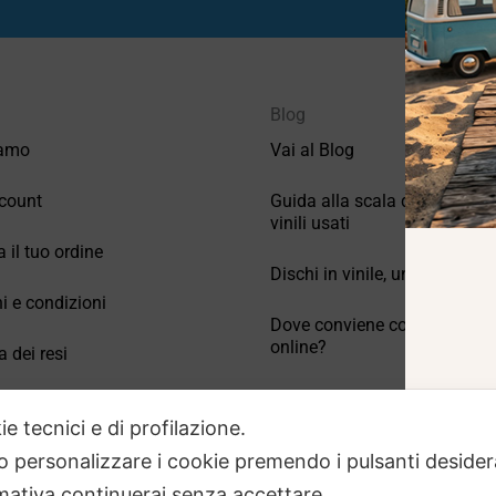
Blog
iamo
Vai al Blog
count
Guida alla scala di valutazio
vinili usati
a il tuo ordine
Dischi in vinile, un po’ di stori
i e condizioni
Dove conviene comprare vinil
online?
a dei resi
Come conservare correttamen
 Domande frequenti
vinili usati
ie tecnici e di profilazione.
 o personalizzare i cookie premendo i pulsanti desider
ativa continuerai senza accettare.