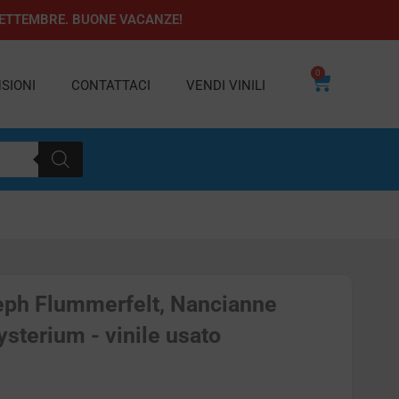
1 SETTEMBRE. BUONE VACANZE!
0
Carrello
SIONI
CONTATTACI
VENDI VINILI
eph Flummerfelt, Nancianne
sterium - vinile usato