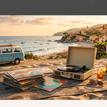
o essere interessati!
Privacy
Privacy Policy
ne dei
Cookie Policy (UE)
Consenso