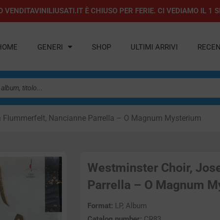
 VENDITAVINILIUSATI.IT È CHIUSO PER FERIE. CI VEDIAMO IL 
HOME
GENERI
SHOP
ULTIMI ARRIVI
RECEN
h Flummerfelt, Nancianne Parrella – O Magnum Mysterium
Westminster Choir, Jos
Parrella – O Magnum My
Format:
LP, Album
Catalog number:
CR83