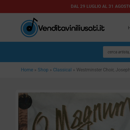
Vai
DAL 29 LUGLIO AL 31 AGOSTO
al
contenuto
Ricerca
prodotti
Home
»
Shop
»
Classical
»
Westminster Choir, Josep