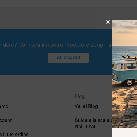
Vendere? Compila il nostro modulo e scopri se potremm
CLICCA QUI
Blog
iamo
Vai al Blog
count
Guida alla scala di valutazio
vinili usati
a il tuo ordine