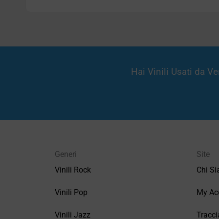
Hai Vinili Usati da 
Generi
Site
Vinili Rock
Chi S
Vinili Pop
My Ac
Vinili Jazz
Tracci