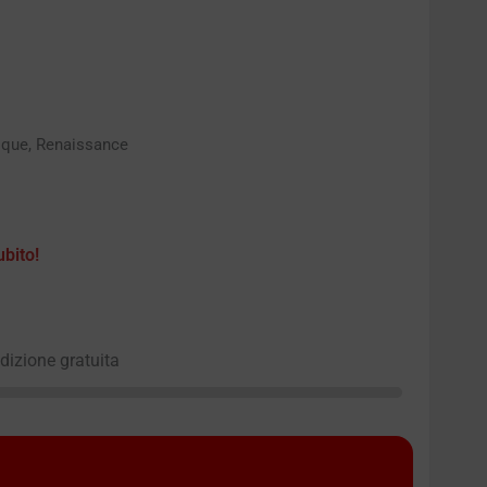
oque, Renaissance
ubito!
edizione gratuita