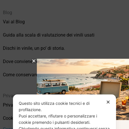
Blog
Vai al Blog
Guida alla scala di valutazione dei vinili usati
Dischi in vinile, un po’ di storia.
Dove conviene comprare vinili online?
Come conservare correttamente i vinili usati
Privacy
✕
Questo sito utilizza cookie tecnici e di
Privacy Policy
profilazione.
Puoi accettare, rifiutare o personalizzare i
Cookie Policy (UE)
cookie premendo i pulsanti desiderati.
Chiudendo questa informativa continuerai senza