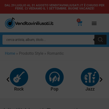
Vai
DAL 29 LUGLIO AL 31 AGOSTO VENDITAVINILIUSATI.IT È CHIUSO PER
FERIE. CI VEDIAMO IL 1 SETTEMBRE. BUONE VACANZE!
al
contenuto
0
Carrello
Ricerca
prodotti
Home
»
Prodotto Style
»
Romantic
Rock
Pop
Jazz