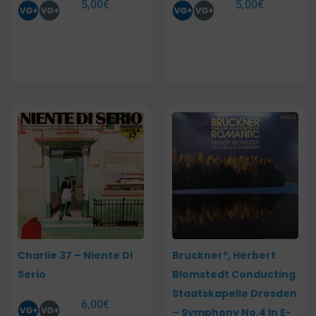
5,00
€
5,00
€
Charlie 37 – Niente Di
Bruckner*, Herbert
Serio
Blomstedt Conducting
Staatskapelle Dresden
6,00
€
– Symphony No.4 In E-