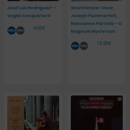
José Luis Rodriguez* –
Westminster Choir,
Voglio Conquistarti
Joseph Flummerfelt,
Nancianne Parrella – O
4,00
€
Magnum Mysterium
15,00
€