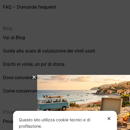
FAQ – Domande frequenti
Blog
Vai al Blog
Guida alla scala di valutazione dei vinili usati
Dischi in vinile, un po’ di storia.
Dove conviene comprare vinili online?
Come conservare correttamente i vinili usati
Privacy
✕
Questo sito utilizza cookie tecnici e di
Privacy Policy
profilazione.