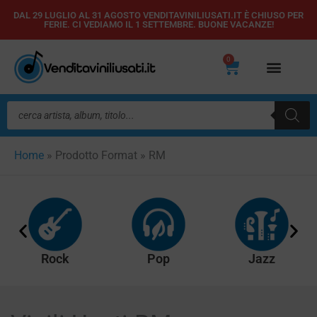
Vai
DAL 29 LUGLIO AL 31 AGOSTO VENDITAVINILIUSATI.IT È CHIUSO PER
FERIE. CI VEDIAMO IL 1 SETTEMBRE. BUONE VACANZE!
al
contenuto
0
Carrello
Ricerca
prodotti
Home
»
Prodotto Format
»
RM
Rock
Pop
Jazz