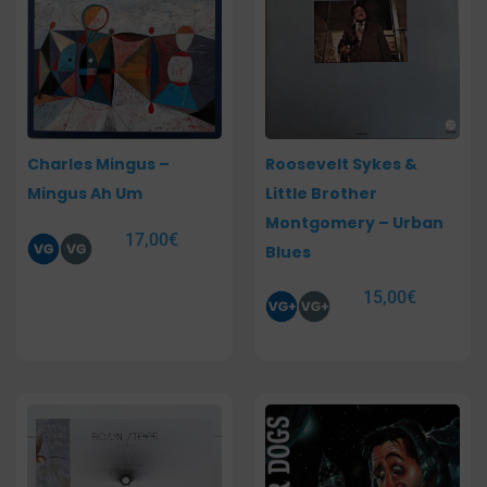
Charles Mingus –
Roosevelt Sykes &
Mingus Ah Um
Little Brother
Montgomery – Urban
17,00
€
Blues
15,00
€