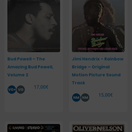
Bud Powell – The
Jimi Hendrix – Rainbow
Amazing Bud Powell,
Bridge – Original
Volume 2
Motion Picture Sound
Track
17,00
€
15,00
€