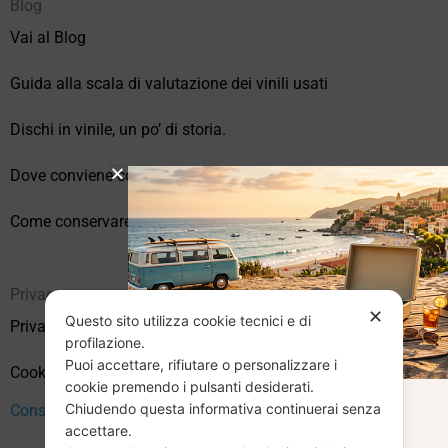
Blog
Vai al Blog
Guida alla scala di valutazione dei vinili usati
Dischi in vinile, un po’ di storia.
Dove conviene comprare vinili online?
Come conservare correttamente i vinili usati
Privacy
✕
Questo sito utilizza cookie tecnici e di
Privacy Policy
profilazione.
Puoi accettare, rifiutare o personalizzare i
Cookie Policy (UE)
cookie premendo i pulsanti desiderati.
Chiudendo questa informativa continuerai senza
CHIUSURA
Consenso
accettare.