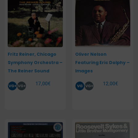
Fritz Reiner, Chicago
Oliver Nelson
Symphony Orchestra –
Featuring Eric Dolphy –
The Reiner Sound
Images
17,00
€
12,00
€