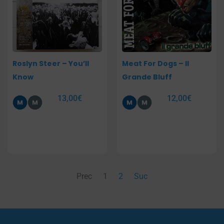
Roslyn Steer – You’ll
Meat For Dogs – Il
Know
Grande Bluff
13,00
€
12,00
€
Prec
1
2
Suc