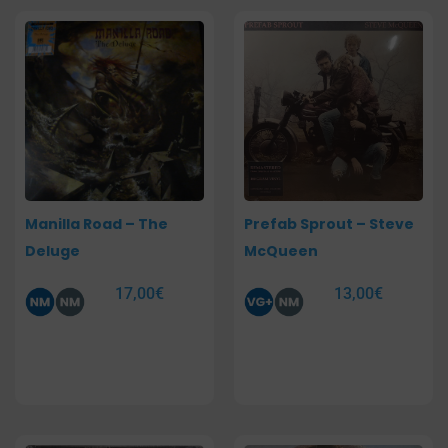
Manilla Road – The
Prefab Sprout – Steve
Deluge
McQueen
17,00
€
13,00
€