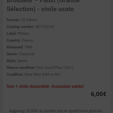
Broudeur – Faust (Grande
Sélection) - vinile usato
Format:
LP, Album
Catalog number:
837.023 GY
Label:
Philips
Country:
France
Released:
1966
Genre:
Classical
Style:
Opera
Sleeve condition:
Very Good Plus (VG+)
Condition:
Near Mint (NM or M-)
Solo 1 vinile disponibile. Acquistalo subito!
6,00
€
Aggiungi
50,00
€
al carrello per la spedizione gratuita