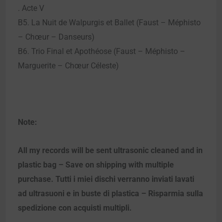
. Acte V
B5. La Nuit de Walpurgis et Ballet (Faust – Méphisto
– Chœur – Danseurs)
B6. Trio Final et Apothéose (Faust – Méphisto –
Marguerite – Chœur Céleste)
Note:
All my records will be sent ultrasonic cleaned and in
plastic bag – Save on shipping with multiple
purchase. Tutti i miei dischi verranno inviati lavati
ad ultrasuoni e in buste di plastica – Risparmia sulla
spedizione con acquisti multipli.