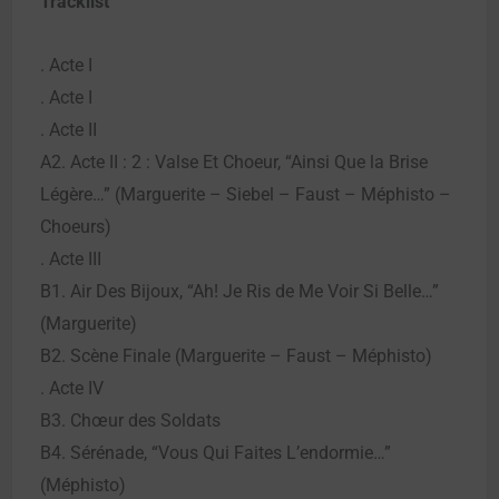
Tracklist
. Acte I
. Acte I
. Acte II
A2. Acte II : 2 : Valse Et Choeur, “Ainsi Que la Brise
Légère…” (Marguerite – Siebel – Faust – Méphisto –
Choeurs)
. Acte III
B1. Air Des Bijoux, “Ah! Je Ris de Me Voir Si Belle…”
(Marguerite)
B2. Scène Finale (Marguerite – Faust – Méphisto)
. Acte IV
B3. Chœur des Soldats
B4. Sérénade, “Vous Qui Faites L’endormie…”
(Méphisto)