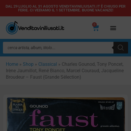
Vai
DAL 29 LUGLIO AL 31 AGOSTO VENDITAVINILIUSATI.IT È CHIUSO PER
FERIE. CI VEDIAMO IL 1 SETTEMBRE. BUONE VACANZE!
al
contenuto
0
Carrello
Ricerca
prodotti
Home
»
Shop
»
Classical
»
Charles Gounod, Tony Poncet,
Irène Jaumillot, René Bianco, Marcel Couraud, Jacqueline
Broudeur – Faust (Grande Sélection)