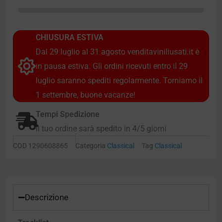
CHIUSURA ESTIVA
Dal 29 luglio al 31 agosto venditaviniliusati.it è
in pausa estiva. Gli ordini ricevuti entro il 29
luglio saranno spediti regolarmente. Torniamo il
1 settembre, buone vacanze!
Tempi Spedizione
Il tuo ordine sarà spedito in 4/5 giorni
COD
1290608865
Categoria
Classical
Tag
Classical
Descrizione