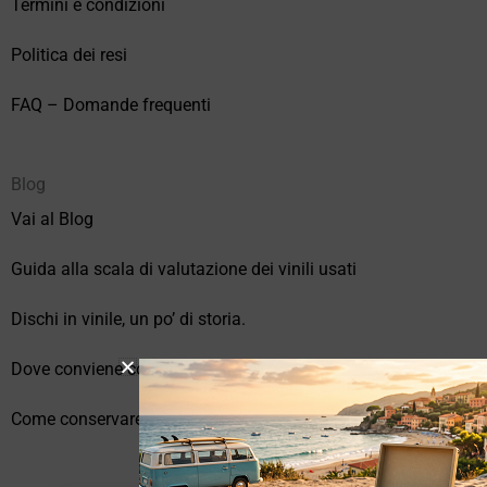
Termini e condizioni
Politica dei resi
FAQ – Domande frequenti
Blog
Vai al Blog
Guida alla scala di valutazione dei vinili usati
Dischi in vinile, un po’ di storia.
Dove conviene comprare vinili online?
Come conservare correttamente i vinili usati