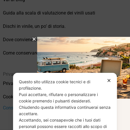
Guida alla scala di valutazione dei vinili usati
Dischi in vinile, un po’ di storia.
Dove conviene comprare vinili online?
Come conservare correttamente i vinili usati
Privacy
✕
Questo sito utilizza cookie tecnici e di
Privacy Policy
profilazione.
Puoi accettare, rifiutare o personalizzare i
Cookie Policy (UE)
cookie premendo i pulsanti desiderati.
Chiudendo questa informativa continuerai senza
CHIUSURA
Consenso
accettare.
Accettando, sei consapevole che i tuoi dati
personali possono essere raccolti allo scopo di