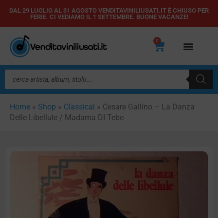
Vai
DAL 29 LUGLIO AL 31 AGOSTO VENDITAVINILIUSATI.IT È CHIUSO PER
FERIE. CI VEDIAMO IL 1 SETTEMBRE. BUONE VACANZE!
al
contenuto
0
Carrello
Ricerca
prodotti
Home
»
Shop
»
Classical
»
Cesare Gallino – La Danza
Delle Libellule / Madama DI Tebe