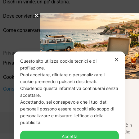
Dischi in vinile, un po’ di storia.
Dove conviene comprare vinili online?
Come conservare correttamente i vinili usati
Privacy
✕
Questo sito utilizza cookie tecnici e di
Privacy Policy
profilazione.
Puoi accettare, rifiutare o personalizzare i
Cookie Policy (UE)
cookie premendo i pulsanti desiderati.
Chiudendo questa informativa continuerai senza
CHIUSURA
Consenso
accettare.
Accettando, sei consapevole che i tuoi dati
ESTIVA
personali possono essere raccolti allo scopo di
personalizzare e misurare l'efficacia della
pubblicità.
Dal 29 luglio al 31 agosto venditaviniliusati.it è in
pausa estiva. Gli ordini ricevuti entro il 29 luglio
Accetta
saranno spediti regolarmente.