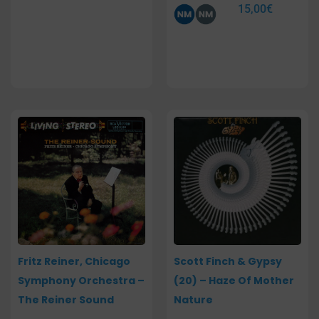
15,00
€
Fritz Reiner, Chicago
Scott Finch & Gypsy
Symphony Orchestra –
(20) – Haze Of Mother
The Reiner Sound
Nature