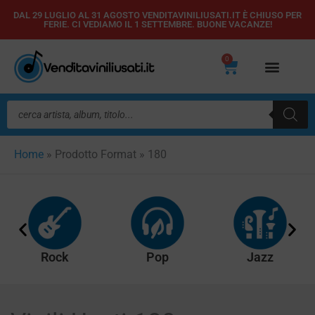
Vai
DAL 29 LUGLIO AL 31 AGOSTO VENDITAVINILIUSATI.IT È CHIUSO PER
FERIE. CI VEDIAMO IL 1 SETTEMBRE. BUONE VACANZE!
al
contenuto
0
Carrello
Ricerca
prodotti
Home
»
Prodotto Format
»
180
Rock
Pop
Jazz