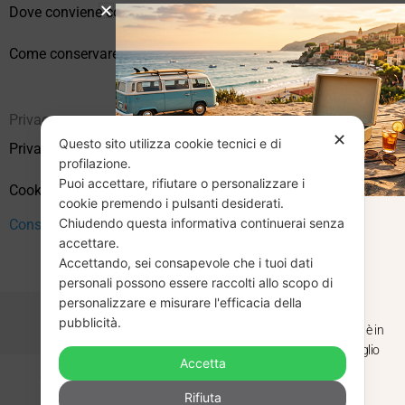
Dove conviene comprare vinili online?
Come conservare correttamente i vinili usati
Privacy
✕
Questo sito utilizza cookie tecnici e di
Privacy Policy
profilazione.
Puoi accettare, rifiutare o personalizzare i
Cookie Policy (UE)
cookie premendo i pulsanti desiderati.
Chiudendo questa informativa continuerai senza
CHIUSURA
Consenso
accettare.
Accettando, sei consapevole che i tuoi dati
ESTIVA
personali possono essere raccolti allo scopo di
personalizzare e misurare l'efficacia della
pubblicità.
Dal 29 luglio al 31 agosto venditaviniliusati.it è in
pausa estiva. Gli ordini ricevuti entro il 29 luglio
Accetta
saranno spediti regolarmente.
Copyright © 2026 Vendita Vinili Usati | P.IVA 12240940960
Rifiuta