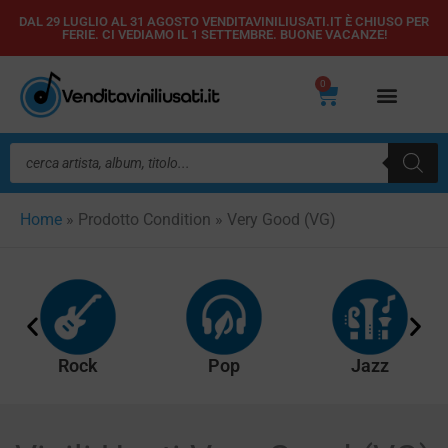
Vai
DAL 29 LUGLIO AL 31 AGOSTO VENDITAVINILIUSATI.IT È CHIUSO PER
FERIE. CI VEDIAMO IL 1 SETTEMBRE. BUONE VACANZE!
al
contenuto
0
Carrello
Ricerca
prodotti
Home
»
Prodotto Condition
»
Very Good (VG)
Rock
Pop
Jazz