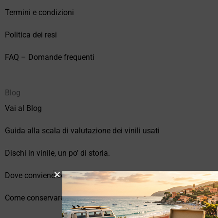
Termini e condizioni
Politica dei resi
FAQ – Domande frequenti
Blog
Vai al Blog
Guida alla scala di valutazione dei vinili usati
Dischi in vinile, un po’ di storia.
Dove conviene comprare vinili online?
Come conservare correttamente i vinili usati