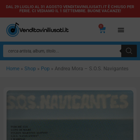
Vai
DAL 29 LUGLIO AL 31 AGOSTO VENDITAVINILIUSATI.IT È CHIUSO PER
FERIE. CI VEDIAMO IL 1 SETTEMBRE. BUONE VACANZE!
al
contenuto
0
Carrello
Ricerca
prodotti
Home
»
Shop
»
Pop
»
Andrea Mora – S.O.S. Navigantes