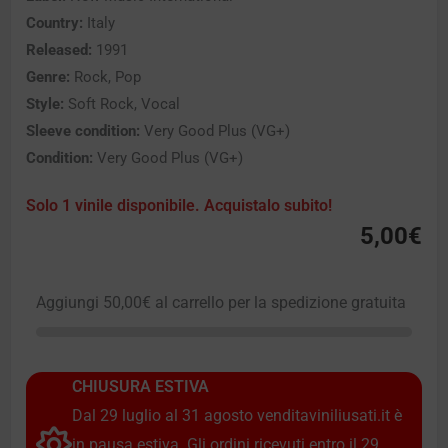
Country:
Italy
Released:
1991
Genre:
Rock, Pop
Style:
Soft Rock, Vocal
Sleeve condition:
Very Good Plus (VG+)
Condition:
Very Good Plus (VG+)
Solo 1 vinile disponibile. Acquistalo subito!
5,00
€
Aggiungi
50,00
€
al carrello per la spedizione gratuita
CHIUSURA ESTIVA
Dal 29 luglio al 31 agosto venditaviniliusati.it è
in pausa estiva. Gli ordini ricevuti entro il 29