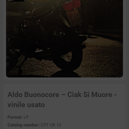
Aldo Buonocore – Ciak Si Muore -
vinile usato
Format:
LP
Catalog number:
CPT OK 10