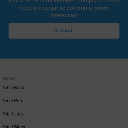
Hai Vinili Usati da Vendere? Compila il nostro
modulo e scopri se potremmo essere
interessati!
CLICCA QUI
Generi
Vinili Rock
Vinili Pop
Vinili Jazz
Vinili Blues