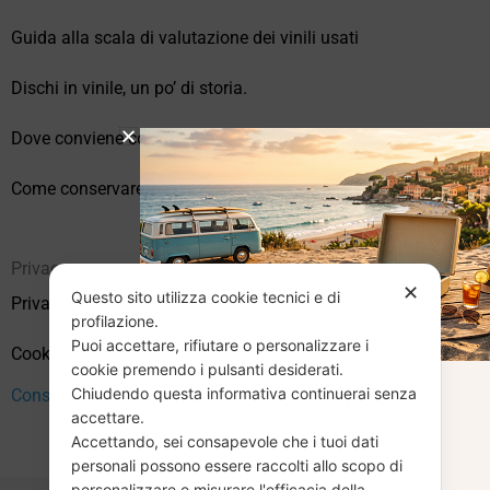
Guida alla scala di valutazione dei vinili usati
Dischi in vinile, un po’ di storia.
Dove conviene comprare vinili online?
Come conservare correttamente i vinili usati
Privacy
✕
Questo sito utilizza cookie tecnici e di
Privacy Policy
profilazione.
Puoi accettare, rifiutare o personalizzare i
Cookie Policy (UE)
cookie premendo i pulsanti desiderati.
Chiudendo questa informativa continuerai senza
Consenso
CHIUSURA
accettare.
Accettando, sei consapevole che i tuoi dati
ESTIVA
personali possono essere raccolti allo scopo di
personalizzare e misurare l'efficacia della