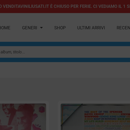
 VENDITAVINILIUSATI.IT È CHIUSO PER FERIE. CI VEDIAMO IL 
HOME
GENERI
SHOP
ULTIMI ARRIVI
RECEN
na
Pagina
Pagina
Pagina