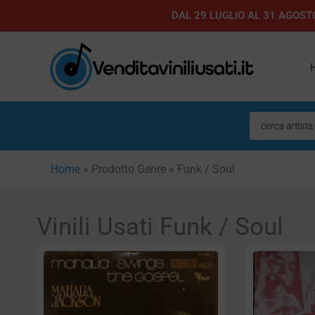
Vai
DAL 29 LUGLIO AL 31 AGOSTO
al
contenuto
Ricerca
prodotti
Home
»
Prodotto Genre
»
Funk / Soul
Vinili Usati Funk / Soul
Pagi