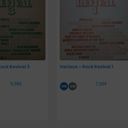
ock Revival 3
Various – Rock Revival 1
9,00
€
7,00
€