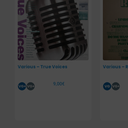
Various – True Voices
Various – R
9,00
€