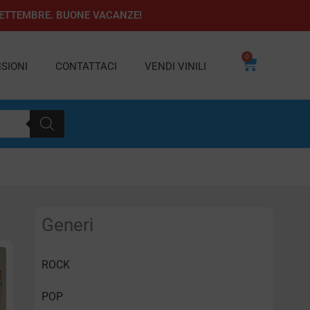
1 SETTEMBRE. BUONE VACANZE!
0
Carrello
SIONI
CONTATTACI
VENDI VINILI
Generi
ROCK
POP