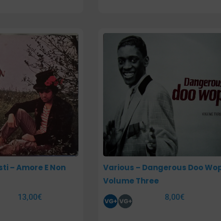
sti – Amore E Non
Various – Dangerous Doo Wo
Volume Three
13,00
€
8,00
€