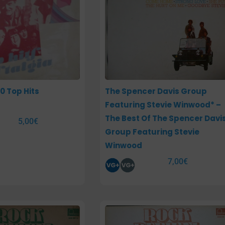
0 Top Hits
The Spencer Davis Group
Featuring Stevie Winwood* –
The Best Of The Spencer Davi
5,00
€
Group Featuring Stevie
Winwood
7,00
€