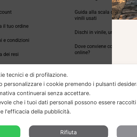
count
Guida alla scala di valutazio
vinili usati
a il tuo ordine
Dischi in vinile, un po’ di stori
i e condizioni
Dove conviene comprare vinil
online?
a dei resi
Come conservare correttamen
 Domande frequenti
vinili usati
ie tecnici e di profilazione.
 o personalizzare i cookie premendo i pulsanti desider
ativa continuerai senza accettare.
ole che i tuoi dati personali possono essere raccolti 
 l'efficacia della pubblicità.
Rifiuta