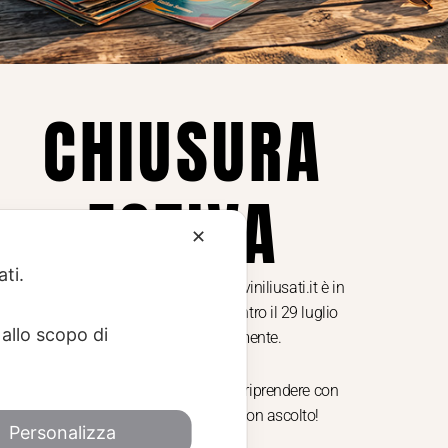
ne dei
Cookie Policy (UE)
Consenso
a.
CHIUSURA
i
ESTIVA
te i
✕
ati.
Dal 29 luglio al 31 agosto venditaviniliusati.it è in
pausa estiva. Gli ordini ricevuti entro il 29 luglio
allo scopo di
saranno spediti regolarmente.
Torniamo il 1 settembre, pronti a riprendere con
nuovi arrivi. Buona estate e buon ascolto!
Personalizza
Made with
by
Next
WebStudio