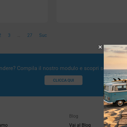
2
3
…
27
Suc
Vendere? Compila il nostro modulo e scopri se potremm
CLICCA QUI
Blog
iamo
Vai al Blog