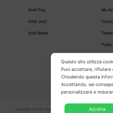
Vinili Pop
My Ac
Vinili Jazz
Tracci
Vinili Blues
Termin
Politic
FAQ –
Questo sito utilizza cook
Puoi accettare, rifiutare
Chiudendo questa inform
Accettando, sei consapev
personalizzare e misurare
Accetta
Copyright © 2026 Vendita Vinili Usati | P.IVA 12240940960