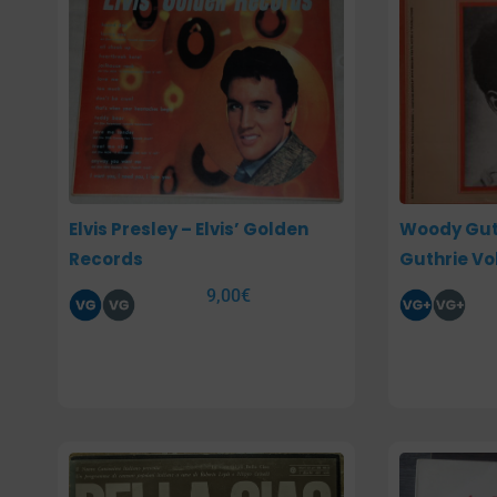
Elvis Presley – Elvis’ Golden
Woody Gut
Records
Guthrie Vol
9,00
€