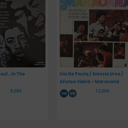
Soul…In The
Irio De Paula / Alessio Urso /
Afonso Vieira – Maracanà
8,00
€
13,00
€