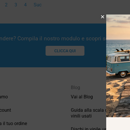
2
3
4
Suc
Vendere? Compila il nostro modulo e scopri se potremm
CLICCA QUI
Blog
iamo
Vai al Blog
count
Guida alla scala di valutazio
vinili usati
a il tuo ordine
Dischi in vinile, un po’ di stori