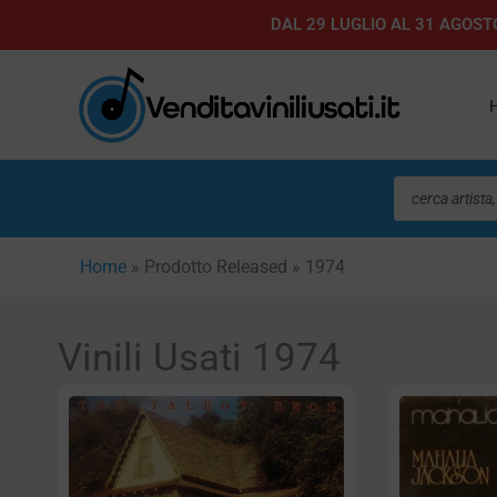
Vai
DAL 29 LUGLIO AL 31 AGOSTO
al
contenuto
Ricerca
prodotti
Home
»
Prodotto Released
»
1974
Vinili Usati 1974
Pa