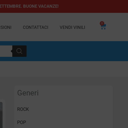
1 SETTEMBRE. BUONE VACANZE!
0
Carrello
SIONI
CONTATTACI
VENDI VINILI
Generi
ROCK
POP