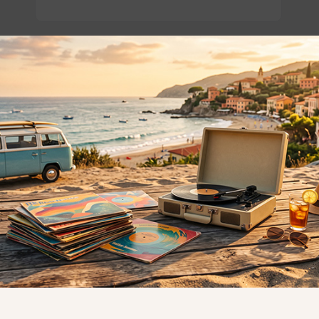
o essere interessati!
Privacy
Privacy Policy
ne dei
Cookie Policy (UE)
Consenso
a.