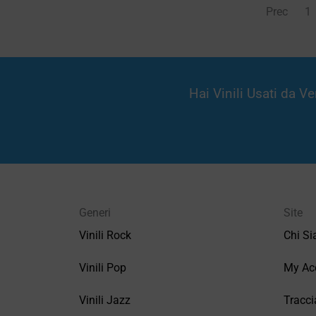
Prec
1
Hai Vinili Usati da 
Generi
Site
Vinili Rock
Chi S
Vinili Pop
My Ac
Vinili Jazz
Tracci