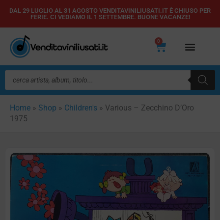
Vai
DAL 29 LUGLIO AL 31 AGOSTO VENDITAVINILIUSATI.IT È CHIUSO PER
FERIE. CI VEDIAMO IL 1 SETTEMBRE. BUONE VACANZE!
al
contenuto
0
Carrello
Ricerca
prodotti
Home
»
Shop
»
Children's
»
Various – Zecchino D’Oro
1975