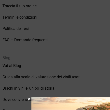
Traccia il tuo ordine
Termini e condizioni
Politica dei resi
FAQ – Domande frequenti
Blog
Vai al Blog
Guida alla scala di valutazione dei vinili usati
Dischi in vinile, un po’ di storia.
Dove conviene comprare vinili online?