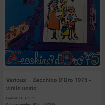
Various – Zecchino D’Oro 1975 -
vinile usato
Format:
LP, Album
Catalog number:
RDZ LP 14255