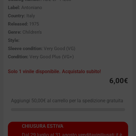
Label:
Antoniano
Country:
Italy
Released:
1975
Genre:
Children’s
Style:
Sleeve condition:
Very Good (VG)
Condition:
Very Good Plus (VG+)
Solo 1 vinile disponibile. Acquistalo subito!
6,00
€
Aggiungi
50,00
€
al carrello per la spedizione gratuita
CHIUSURA ESTIVA
Dal 29 luglio al 31 agosto venditaviniliusati.it è