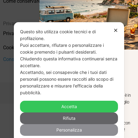
Come conservare correttamente i vinili usati
Privacy
✕
Questo sito utilizza cookie tecnici e di
Privacy Policy
profilazione.
Puoi accettare, rifiutare o personalizzare i
Cookie Policy (UE)
cookie premendo i pulsanti desiderati.
Chiudendo questa informativa continuerai senza
CHIUSURA
Consenso
accettare.
Accettando, sei consapevole che i tuoi dati
ESTIVA
personali possono essere raccolti allo scopo di
personalizzare e misurare l'efficacia della
pubblicità.
Dal 29 luglio al 31 agosto venditaviniliusati.it è in
pausa estiva. Gli ordini ricevuti entro il 29 luglio
Accetta
saranno spediti regolarmente.
Copyright © 2026 Vendita Vinili Usati | P.IVA 12240940960
Rifiuta
Made with
by
Next
WebStudio
Torniamo il 1 settembre, pronti a riprendere con
Personalizza
nuovi arrivi. Buona estate e buon ascolto!