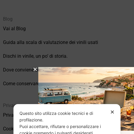
Blog
Vai al Blog
Guida alla scala di valutazione dei vinili usati
Dischi in vinile, un po’ di storia.
Dove conviene comprare vinili online?
Come conservare correttamente i vinili usati
Privacy
✕
Questo sito utilizza cookie tecnici e di
Privacy Policy
profilazione.
Puoi accettare, rifiutare o personalizzare i
Cookie Policy (UE)
cookie premendo i pulsanti desiderati.