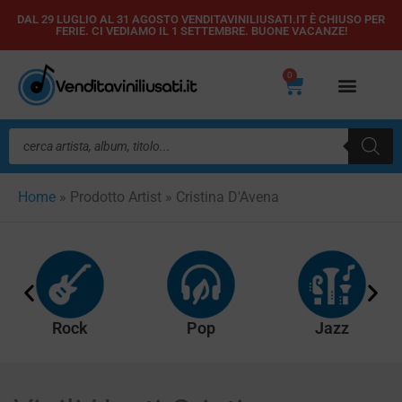
Vai
DAL 29 LUGLIO AL 31 AGOSTO VENDITAVINILIUSATI.IT È CHIUSO PER
FERIE. CI VEDIAMO IL 1 SETTEMBRE. BUONE VACANZE!
al
contenuto
0
Carrello
Ricerca
prodotti
Home
»
Prodotto Artist
»
Cristina D'Avena
Rock
Pop
Jazz