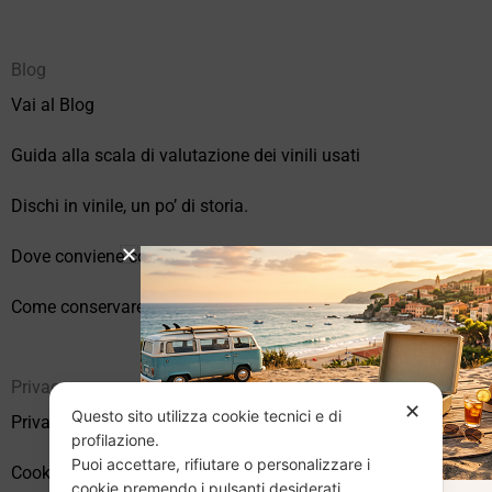
Blog
Vai al Blog
Guida alla scala di valutazione dei vinili usati
Dischi in vinile, un po’ di storia.
Dove conviene comprare vinili online?
Come conservare correttamente i vinili usati
Privacy
✕
Questo sito utilizza cookie tecnici e di
Privacy Policy
profilazione.
Puoi accettare, rifiutare o personalizzare i
Cookie Policy (UE)
cookie premendo i pulsanti desiderati.