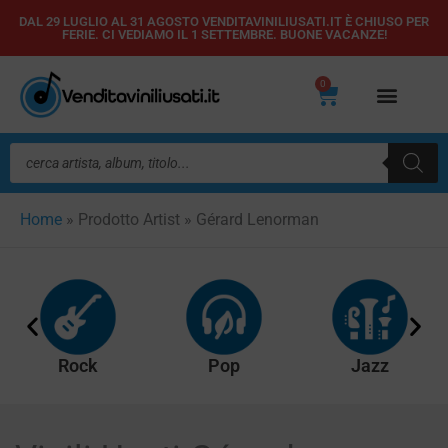
Vai
DAL 29 LUGLIO AL 31 AGOSTO VENDITAVINILIUSATI.IT È CHIUSO PER
FERIE. CI VEDIAMO IL 1 SETTEMBRE. BUONE VACANZE!
al
contenuto
0
Carrello
Ricerca
prodotti
Home
»
Prodotto Artist
»
Gérard Lenorman
Rock
Pop
Jazz