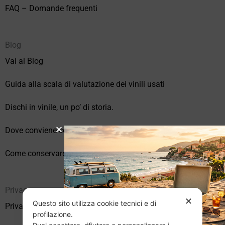
FAQ – Domande frequenti
Blog
Vai al Blog
Guida alla scala di valutazione dei vinili usati
Dischi in vinile, un po’ di storia.
Dove conviene comprare vinili online?
Come conservare correttamente i vinili usati
Privacy
✕
Questo sito utilizza cookie tecnici e di
Privacy Policy
profilazione.