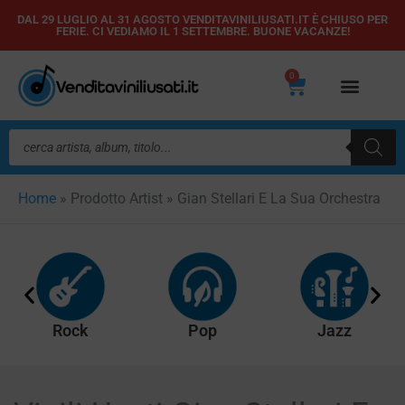
Vai
DAL 29 LUGLIO AL 31 AGOSTO VENDITAVINILIUSATI.IT È CHIUSO PER
FERIE. CI VEDIAMO IL 1 SETTEMBRE. BUONE VACANZE!
al
contenuto
0
Carrello
Ricerca
prodotti
Home
»
Prodotto Artist
»
Gian Stellari E La Sua Orchestra
Rock
Pop
Jazz