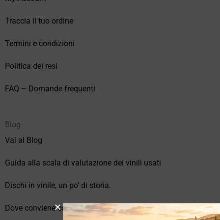
Traccia il tuo ordine
Termini e condizioni
Politica dei resi
FAQ – Domande frequenti
Blog
Vai al Blog
Guida alla scala di valutazione dei vinili usati
Dischi in vinile, un po’ di storia.
Dove conviene comprare vinili online?