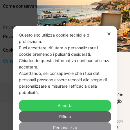
Come conservare correttamente i vinili usati
Privacy
✕
Questo sito utilizza cookie tecnici e di
Privacy Policy
profilazione.
Puoi accettare, rifiutare o personalizzare i
Cookie Policy (UE)
cookie premendo i pulsanti desiderati.
Chiudendo questa informativa continuerai senza
Consenso
CHIUSURA
accettare.
Accettando, sei consapevole che i tuoi dati
ESTIVA
personali possono essere raccolti allo scopo di
personalizzare e misurare l'efficacia della
pubblicità.
Dal 29 luglio al 31 agosto venditaviniliusati.it è in
pausa estiva. Gli ordini ricevuti entro il 29 luglio
Accetta
saranno spediti regolarmente.
Copyright © 2026 Vendita Vinili Usati | P.IVA 12240940960
Rifiuta
Made with
by
Next
WebStudio
Torniamo il 1 settembre, pronti a riprendere con
Personalizza
nuovi arrivi. Buona estate e buon ascolto!