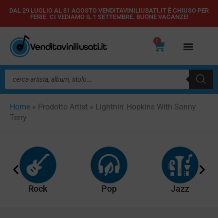
Vai
DAL 29 LUGLIO AL 31 AGOSTO VENDITAVINILIUSATI.IT È CHIUSO PER
FERIE. CI VEDIAMO IL 1 SETTEMBRE. BUONE VACANZE!
al
contenuto
0
Carrello
Ricerca
prodotti
Home
»
Prodotto Artist
»
Lightnin' Hopkins With Sonny
Terry
Rock
Pop
Jazz