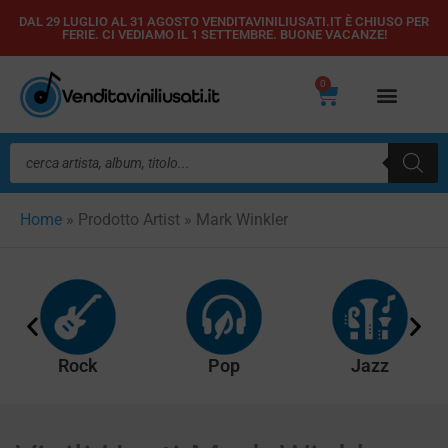
Vai
DAL 29 LUGLIO AL 31 AGOSTO VENDITAVINILIUSATI.IT È CHIUSO PER
FERIE. CI VEDIAMO IL 1 SETTEMBRE. BUONE VACANZE!
al
contenuto
0
Carrello
Ricerca
prodotti
Home
»
Prodotto Artist
»
Mark Winkler
Rock
Pop
Jazz