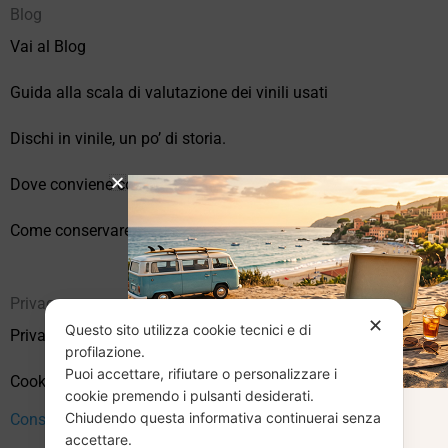
Blog
Vai al Blog
Guida alla scala di valutazione dei vinili usati
Dischi in vinile, un po’ di storia.
Dove conviene comprare vinili online?
Come conservare correttamente i vinili usati
Privacy
✕
Questo sito utilizza cookie tecnici e di
Privacy Policy
profilazione.
Puoi accettare, rifiutare o personalizzare i
Cookie Policy (UE)
cookie premendo i pulsanti desiderati.
Chiudendo questa informativa continuerai senza
CHIUSURA
Consenso
accettare.