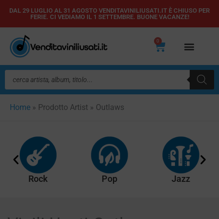
Vai
DAL 29 LUGLIO AL 31 AGOSTO VENDITAVINILIUSATI.IT È CHIUSO PER
FERIE. CI VEDIAMO IL 1 SETTEMBRE. BUONE VACANZE!
al
contenuto
0
Carrello
Ricerca
prodotti
Home
»
Prodotto Artist
»
Outlaws
Rock
Pop
Jazz