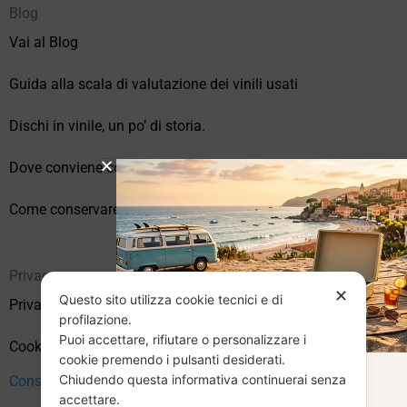
Blog
Vai al Blog
Guida alla scala di valutazione dei vinili usati
Dischi in vinile, un po’ di storia.
Dove conviene comprare vinili online?
Come conservare correttamente i vinili usati
Privacy
✕
Questo sito utilizza cookie tecnici e di
Privacy Policy
profilazione.
Puoi accettare, rifiutare o personalizzare i
Cookie Policy (UE)
cookie premendo i pulsanti desiderati.
Chiudendo questa informativa continuerai senza
CHIUSURA
Consenso
accettare.