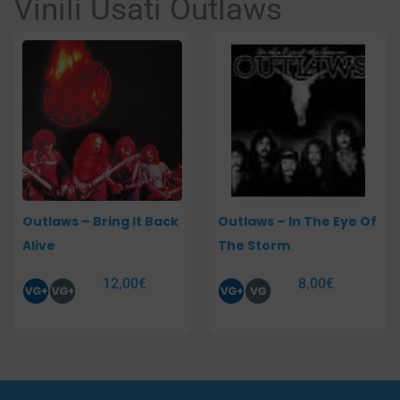
Vinili Usati Outlaws
Outlaws – Bring It Back
Outlaws – In The Eye Of
Alive
The Storm
12,00
€
8,00
€