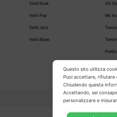
Vinili Rock
Chi S
Vinili Pop
My Ac
Vinili Jazz
Tracci
Vinili Blues
Termin
Politic
FAQ –
Questo sito utilizza cook
Puoi accettare, rifiutare
Chiudendo questa inform
Accettando, sei consapev
personalizzare e misurare