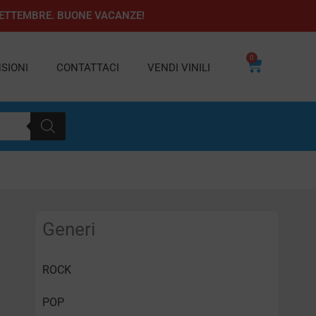
1 SETTEMBRE. BUONE VACANZE!
0
Carrello
SIONI
CONTATTACI
VENDI VINILI
Generi
ROCK
POP