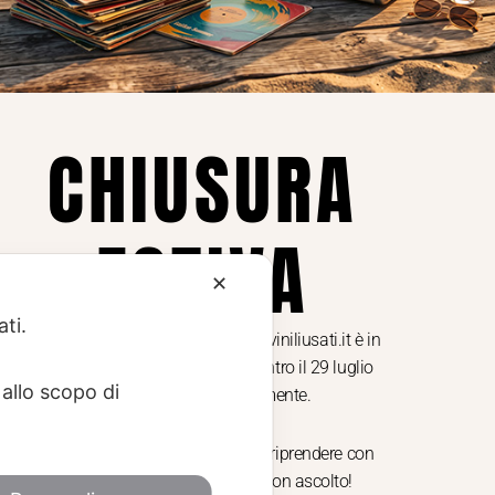
Privacy Policy
ne dei
Cookie Policy (UE)
Consenso
a.
CHIUSURA
i
ESTIVA
te i
✕
ati.
Dal 29 luglio al 31 agosto venditaviniliusati.it è in
pausa estiva. Gli ordini ricevuti entro il 29 luglio
allo scopo di
saranno spediti regolarmente.
Torniamo il 1 settembre, pronti a riprendere con
nuovi arrivi. Buona estate e buon ascolto!