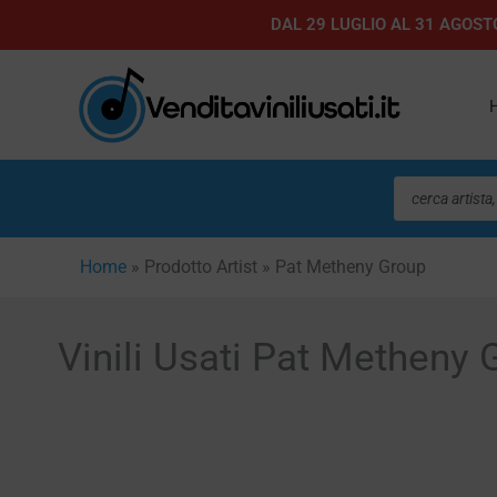
Vai
DAL 29 LUGLIO AL 31 AGOSTO
al
contenuto
Ricerca
prodotti
Home
»
Prodotto Artist
»
Pat Metheny Group
Vinili Usati Pat Metheny 