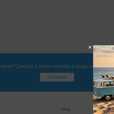
Vendere? Compila il nostro modulo e scopri se potremm
CLICCA QUI
Blog