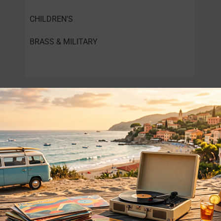
CHILDREN’S
BRASS & MILITARY
o essere interessati!
Privacy