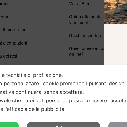
iamo
Vai al Blog
count
Guida alla scala di valutazio
vinili usati
a il tuo ordine
Dischi in vinile, un po’ di stori
i e condizioni
Dove conviene comprare vinil
online?
a dei resi
Come conservare correttamen
 Domande frequenti
vinili usati
ie tecnici e di profilazione.
 o personalizzare i cookie premendo i pulsanti desider
ativa continuerai senza accettare.
ole che i tuoi dati personali possono essere raccolti 
 l'efficacia della pubblicità.