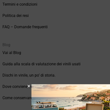
Termini e condizioni
Politica dei resi
FAQ – Domande frequenti
Blog
Vai al Blog
Guida alla scala di valutazione dei vinili usati
Dischi in vinile, un po’ di storia.
Dove conviene comprare vinili online?
Come conservare correttamente i vinili usati