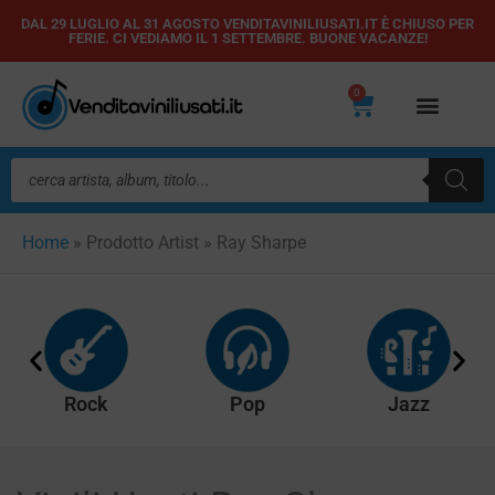
Vai
DAL 29 LUGLIO AL 31 AGOSTO VENDITAVINILIUSATI.IT È CHIUSO PER
FERIE. CI VEDIAMO IL 1 SETTEMBRE. BUONE VACANZE!
al
contenuto
0
Carrello
Ricerca
prodotti
Home
»
Prodotto Artist
»
Ray Sharpe
Rock
Pop
Jazz