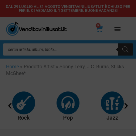
Vai
DAL 29 LUGLIO AL 31 AGOSTO VENDITAVINILIUSATI.IT È CHIUSO PER
FERIE. CI VEDIAMO IL 1 SETTEMBRE. BUONE VACANZE!
al
contenuto
0
Carrello
Ricerca
prodotti
Home
»
Prodotto Artist
»
Sonny Terry, J.C. Burris, Sticks
McGhee*
Rock
Pop
Jazz