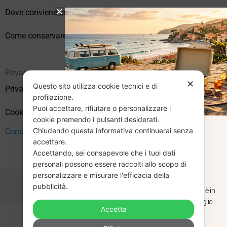
Dove conviene comprare vinili online?
Come conservare correttamente i vinili usati
Privacy
✕
Questo sito utilizza cookie tecnici e di
Privacy Policy
profilazione.
Puoi accettare, rifiutare o personalizzare i
Cookie Policy (UE)
cookie premendo i pulsanti desiderati.
Chiudendo questa informativa continuerai senza
Consenso
CHIUSURA
accettare.
Accettando, sei consapevole che i tuoi dati
ESTIVA
personali possono essere raccolti allo scopo di
personalizzare e misurare l'efficacia della
pubblicità.
Dal 29 luglio al 31 agosto venditaviniliusati.it è in
pausa estiva. Gli ordini ricevuti entro il 29 luglio
Accetta
saranno spediti regolarmente.
Copyright © 2026 Vendita Vinili Usati | P.IVA 12240940960