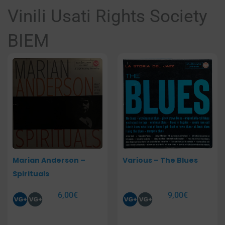
Vinili Usati Rights Society
BIEM
Pagina
Pagina
Marian Anderson –
Various – The Blues
Spirituals
6,00
€
9,00
€