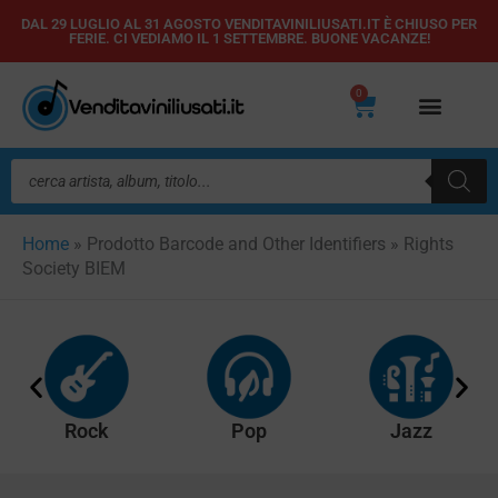
Vai
DAL 29 LUGLIO AL 31 AGOSTO VENDITAVINILIUSATI.IT È CHIUSO PER
FERIE. CI VEDIAMO IL 1 SETTEMBRE. BUONE VACANZE!
al
contenuto
0
Carrello
Ricerca
prodotti
Home
»
Prodotto Barcode and Other Identifiers
»
Rights
Society BIEM
Rock
Pop
Jazz