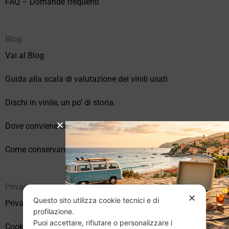
FAQ – Domande frequenti
Blog
Vai al Blog
Guida alla scala di valutazione dei vinili usati
Dischi in vinile, un po’ di storia.
Dove conviene comprare vinili online?
Come conservare correttamente i vinili usati
Privacy
✕
Questo sito utilizza cookie tecnici e di
Privacy Policy
profilazione.
Puoi accettare, rifiutare o personalizzare i
Cookie Policy (UE)