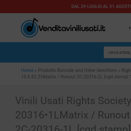
Vai
DAL 29 LUGLIO AL 31 AGOSTO
al
contenuto
Ricerca
prodotti
Home
»
Prodotto Barcode and Other Identifiers
»
Righ
10.6.82 ZliMatrix / Runout 2C-20316-2L [cgd stamp] 
Vinili Usati Rights Socie
20316•1LMatrix / Runout
2C-20316-1L [cgd stamp] 