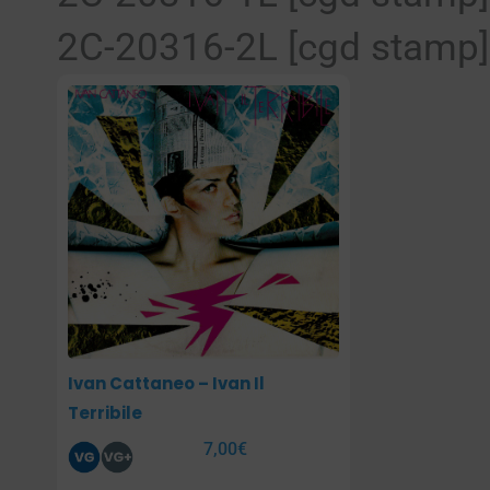
2C-20316-2L [cgd stamp]
Ivan Cattaneo – Ivan Il
Terribile
7,00
€