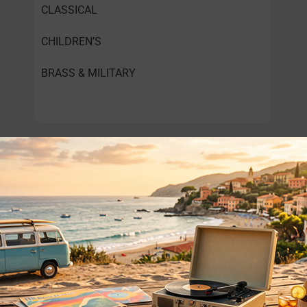
CLASSICAL
CHILDREN’S
BRASS & MILITARY
o essere interessati!