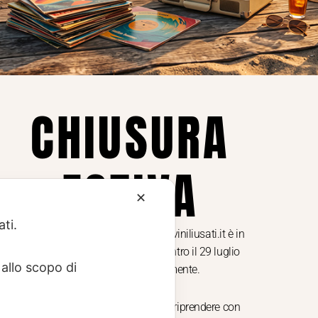
Privacy
Privacy Policy
ne dei
Cookie Policy (UE)
Consenso
a.
CHIUSURA
i
ESTIVA
te i
✕
ati.
Dal 29 luglio al 31 agosto venditaviniliusati.it è in
pausa estiva. Gli ordini ricevuti entro il 29 luglio
allo scopo di
saranno spediti regolarmente.
Torniamo il 1 settembre, pronti a riprendere con