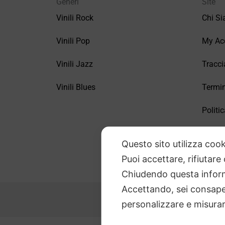
Generi
Site
Vinili Rock
Chi S
Vinili Pop
My Ac
Vinili Jazz
Tracci
Vinili Blues
Termin
Politic
FAQ –
Questo sito utilizza cook
Puoi accettare, rifiutare
Chiudendo questa inform
Accettando, sei consapev
personalizzare e misurare