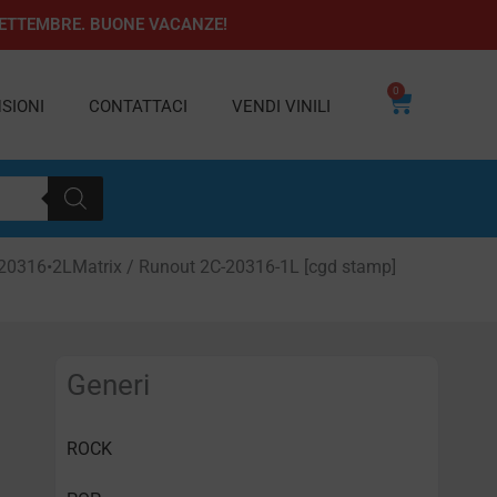
1 SETTEMBRE. BUONE VACANZE!
0
Carrello
SIONI
CONTATTACI
VENDI VINILI
 20316•2LMatrix / Runout 2C-20316-1L [cgd stamp]
Generi
ROCK