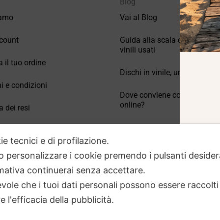
Blog
iamo
Vai al Blog
count
Guida alla scala di valutazio
vinili usati
a il tuo ordine
Dischi in vinile, un po’ di stori
i e condizioni
Dove conviene comprare vinil
online?
a dei resi
Come conservare correttamen
 Domande frequenti
vinili usati
ie tecnici e di profilazione.
 o personalizzare i cookie premendo i pulsanti desider
ativa continuerai senza accettare.
ole che i tuoi dati personali possono essere raccolti 
 l'efficacia della pubblicità.