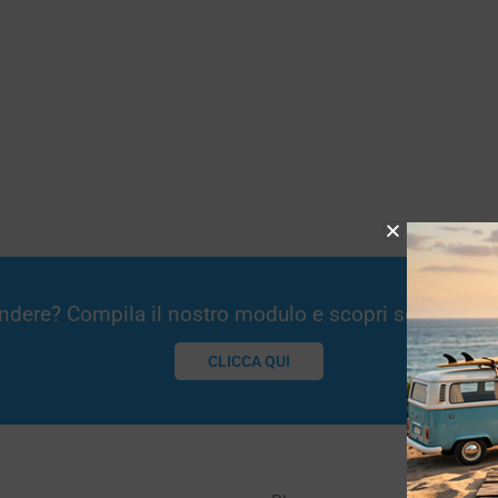
Vendere? Compila il nostro modulo e scopri se potremm
CLICCA QUI