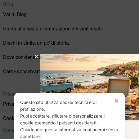
Blog
Vai al Blog
Guida alla scala di valutazione dei vinili usati
Dischi in vinile, un po’ di storia.
Dove conviene comprare vinili online?
Come conservare correttamente i vinili usati
Privacy
✕
Questo sito utilizza cookie tecnici e di
Privacy Policy
profilazione.
Puoi accettare, rifiutare o personalizzare i
Cookie Policy (UE)
cookie premendo i pulsanti desiderati.
Chiudendo questa informativa continuerai senza
CHIUSURA
Consenso
accettare.