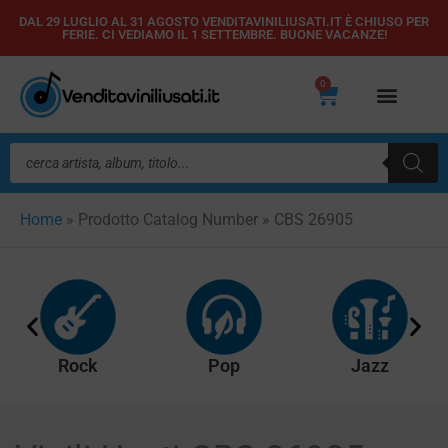
Vai
DAL 29 LUGLIO AL 31 AGOSTO VENDITAVINILIUSATI.IT È CHIUSO PER
FERIE. CI VEDIAMO IL 1 SETTEMBRE. BUONE VACANZE!
al
contenuto
0
Carrello
Ricerca
prodotti
Home
»
Prodotto Catalog Number
»
CBS 26905
Rock
Pop
Jazz