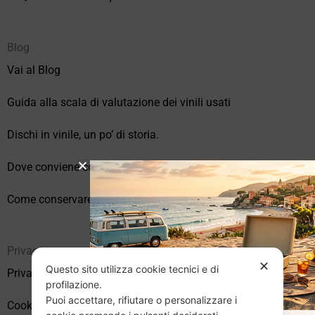
Blog
Vai al Blog
Guida alla scala di valutazione dei vinili usati
Dischi in vinile, un po’ di storia.
Dove conviene comprare vinili online?
Come conservare correttamente i vinili usati
Privacy
✕
Questo sito utilizza cookie tecnici e di
Privacy Policy
profilazione.
Puoi accettare, rifiutare o personalizzare i
Cookie Policy (UE)