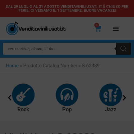
Vai
DAL 29 LUGLIO AL 31 AGOSTO VENDITAVINILIUSATI.IT È CHIUSO PER
FERIE. CI VEDIAMO IL 1 SETTEMBRE. BUONE VACANZE!
al
contenuto
0
Carrello
Ricerca
prodotti
Home
»
Prodotto Catalog Number
»
S 62389
Rock
Pop
Jazz