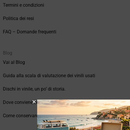
Termini e condizioni
Politica dei resi
FAQ – Domande frequenti
Blog
Vai al Blog
Guida alla scala di valutazione dei vinili usati
Dischi in vinile, un po’ di storia.
Dove conviene comprare vinili online?
Come conservare correttamente i vinili usati