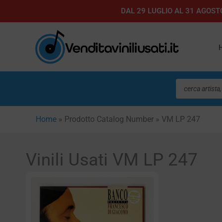
Vai
DAL 29 LUGLIO AL 31 AGOSTO
al
contenuto
Ricerca
prodotti
Home
»
Prodotto Catalog Number
»
VM LP 247
Vinili Usati VM LP 247