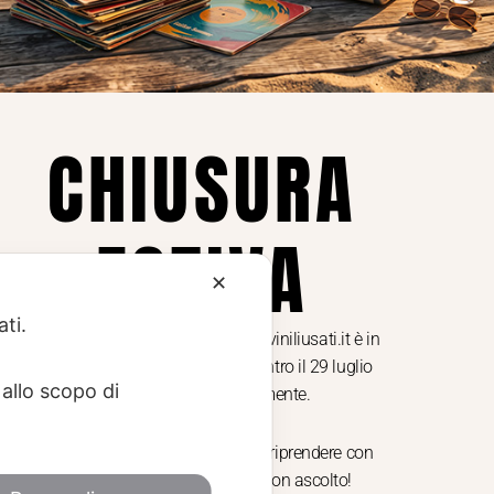
Privacy Policy
ne dei
Cookie Policy (UE)
Consenso
a.
CHIUSURA
i
ESTIVA
te i
✕
ati.
Dal 29 luglio al 31 agosto venditaviniliusati.it è in
pausa estiva. Gli ordini ricevuti entro il 29 luglio
allo scopo di
saranno spediti regolarmente.
Torniamo il 1 settembre, pronti a riprendere con
nuovi arrivi. Buona estate e buon ascolto!