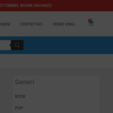
1 SETTEMBRE. BUONE VACANZE!
0
Carrello
SIONI
CONTATTACI
VENDI VINILI
Generi
ROCK
POP