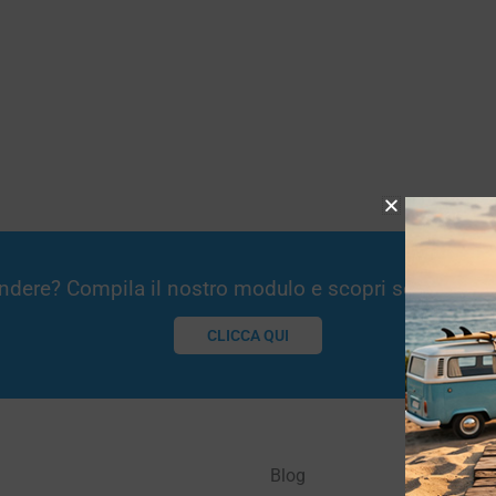
Vendere? Compila il nostro modulo e scopri se potremm
CLICCA QUI
Blog