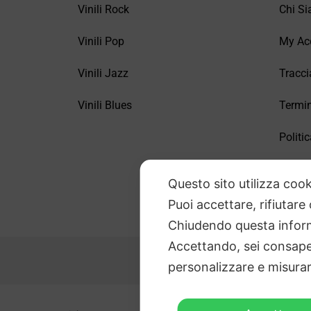
Vinili Rock
Chi S
Vinili Pop
My Ac
Vinili Jazz
Tracci
Vinili Blues
Termin
Politic
FAQ –
Questo sito utilizza cook
Puoi accettare, rifiutare
Chiudendo questa inform
Accettando, sei consapev
personalizzare e misurare