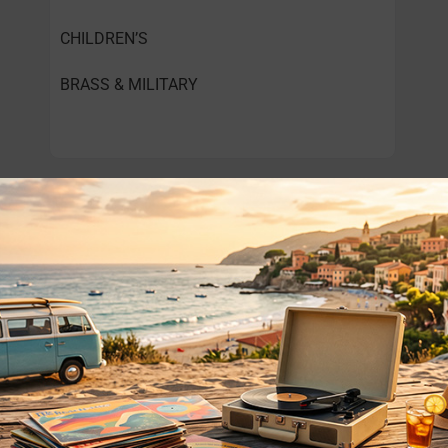
CHILDREN’S
BRASS & MILITARY
o essere interessati!
Privacy