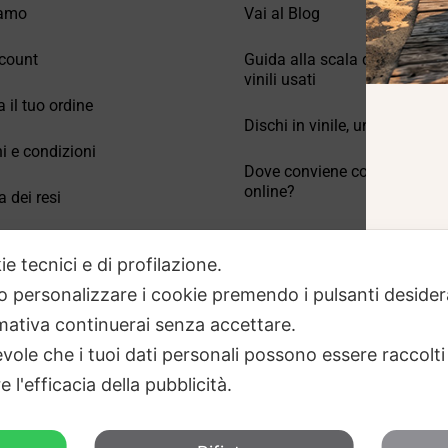
iamo
Vai al Blog
count
Guida alla scala di valutazio
vinili usati
a il tuo ordine
Dischi in vinile, un po’ di stori
i e condizioni
Dove conviene comprare vinil
online?
a dei resi
Come conservare correttamen
 Domande frequenti
vinili usati
ie tecnici e di profilazione.
 o personalizzare i cookie premendo i pulsanti desider
ativa continuerai senza accettare.
ole che i tuoi dati personali possono essere raccolti 
 l'efficacia della pubblicità.