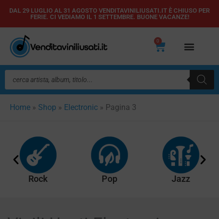
Vai
DAL 29 LUGLIO AL 31 AGOSTO VENDITAVINILIUSATI.IT È CHIUSO PER
FERIE. CI VEDIAMO IL 1 SETTEMBRE. BUONE VACANZE!
al
contenuto
0
Carrello
Ricerca
prodotti
Home
»
Shop
»
Electronic
»
Pagina 3
Rock
Pop
Jazz