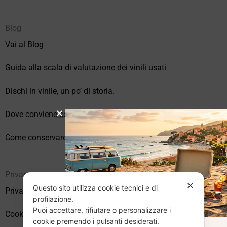
Blog
Vai al Blog
Guida alla scala di valutazione dei vinili usati
Dischi in vinile, un po’ di storia.
Dove conviene comprare vinili online?
Come conservare correttamente i vinili usati
Privacy
✕
Questo sito utilizza cookie tecnici e di
Privacy Policy
profilazione.
Puoi accettare, rifiutare o personalizzare i
Cookie Policy (UE)
cookie premendo i pulsanti desiderati.