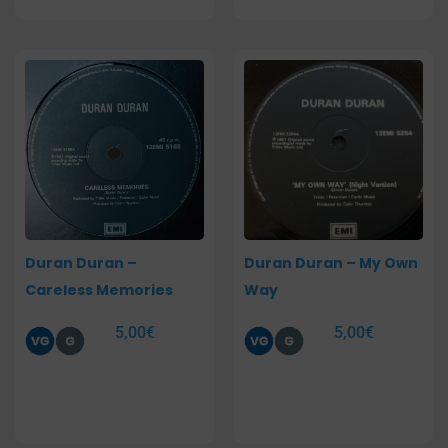
Duran Duran –
Duran Duran – My Own
Careless Memories
Way
5,00
€
5,00
€