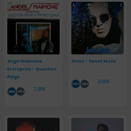
Angel Maimone
Amos – Sweet Music
Entreprise – Question
Piège
3,00
€
7,00
€