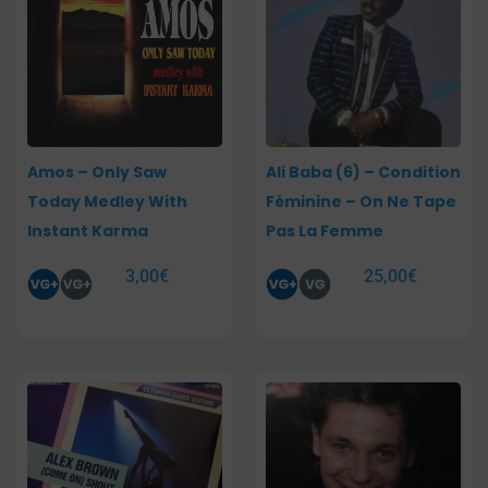
Amos – Only Saw
Ali Baba (6) – Condition
Today Medley With
Féminine – On Ne Tape
Instant Karma
Pas La Femme
3,00
€
25,00
€