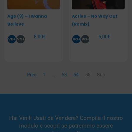
Age (9) – I Wanna
Active – No Way Out
Believe
(Remix)
8,00
€
6,00
€
Prec
1
…
53
54
55
Suc
Hai Vinili Usati da Vendere? Compila il nostro
modulo e scopri se potremmo essere