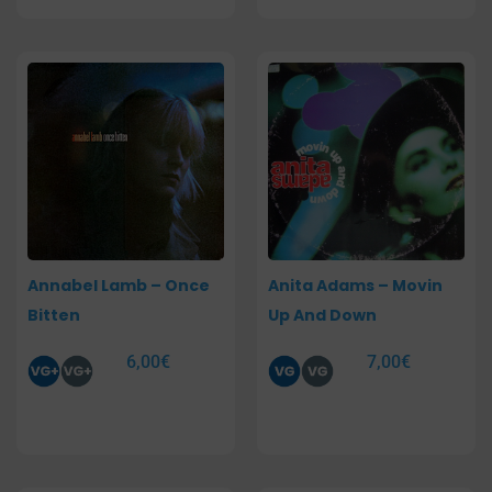
Annabel Lamb – Once
Anita Adams – Movin
Bitten
Up And Down
6,00
€
7,00
€