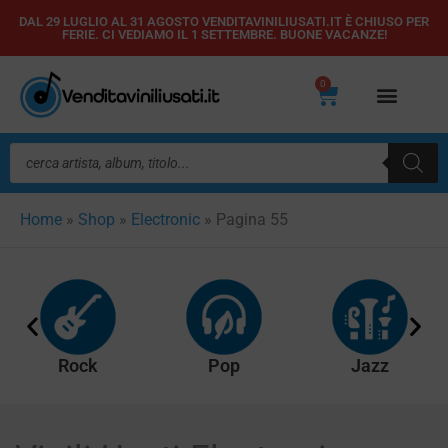
Vai
DAL 29 LUGLIO AL 31 AGOSTO VENDITAVINILIUSATI.IT È CHIUSO PER
FERIE. CI VEDIAMO IL 1 SETTEMBRE. BUONE VACANZE!
al
contenuto
0
Carrello
Ricerca
prodotti
Home
»
Shop
»
Electronic
»
Pagina 55
Rock
Pop
Jazz