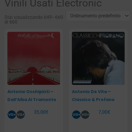
Vinili Usati Electronic
Stai visualizzando 649–660
di 660
Pagina
Pagina
Pagina
Pagina
Antonio Occhipinti –
Antonio De Vita –
Dall’Alba Al Tramonto
Classico & Profano
35,00
€
7,00
€