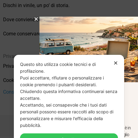
Dischi in vinile, un po’ di storia.
Dove conviene comprare vinili online?
Come conservare correttamente i vinili usati
Privacy
✕
Questo sito utilizza cookie tecnici e di
Privacy Policy
profilazione.
Puoi accettare, rifiutare o personalizzare i
Cookie Policy (UE)
cookie premendo i pulsanti desiderati.
Chiudendo questa informativa continuerai senza
CHIUSURA
Consenso
accettare.
Accettando, sei consapevole che i tuoi dati
ESTIVA
personali possono essere raccolti allo scopo di
personalizzare e misurare l'efficacia della
pubblicità.
Dal 29 luglio al 31 agosto venditaviniliusati.it è in
pausa estiva. Gli ordini ricevuti entro il 29 luglio