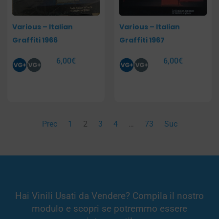
Various – Italian
Various – Italian
Graffiti 1966
Graffiti 1967
6,00
€
6,00
€
Prec
1
2
3
4
…
73
Suc
Hai Vinili Usati da Vendere? Compila il nostro
modulo e scopri se potremmo essere