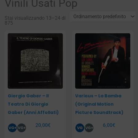
Vinili Usati Pop
Stai visualizzando 13–24 di
875
Pagina
Pagina
Pagina
Pagina
Pagina
Giorgio Gaber – Il
Various – La Bamba
Teatro Di Giorgio
(Original Motion
Gaber (Anni Affollati)
Picture Soundtrack)
20,00
€
6,00
€