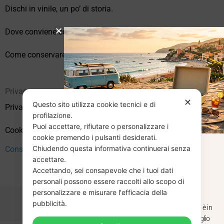
Dischi in vinile, un po’ di storia.
Dove conviene comprare vinili online?
Come conservare correttamente i vinili usati
Privacy
✕
Questo sito utilizza cookie tecnici e di
Privacy Policy
profilazione.
Puoi accettare, rifiutare o personalizzare i
Cookie Policy (UE)
cookie premendo i pulsanti desiderati.
Chiudendo questa informativa continuerai senza
CHIUSURA
Consenso
accettare.
Accettando, sei consapevole che i tuoi dati
ESTIVA
personali possono essere raccolti allo scopo di
personalizzare e misurare l'efficacia della
pubblicità.
Dal 29 luglio al 31 agosto venditaviniliusati.it è in
pausa estiva. Gli ordini ricevuti entro il 29 luglio