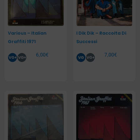
Various – Italian
I Dik Dik – Raccolta Di
Graffiti 1971
Successi
6,00
€
7,00
€