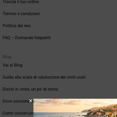
Traccia il tuo ordine
Termini e condizioni
Politica dei resi
FAQ – Domande frequenti
Blog
Vai al Blog
Guida alla scala di valutazione dei vinili usati
Dischi in vinile, un po’ di storia.
Dove conviene comprare vinili online?
Come conservare correttamente i vinili usati