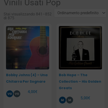
Vinili Usati Pop
Stai visualizzando 841–852
di 875
Pagina
Pagina
Pagina
Pagina
Pagina
Pagina
Bobby Johns (4) – Una
Bob Hope – The
Chitarra Per Sognare
Collection – His Golden
Greats
4,00
€
5,00
€