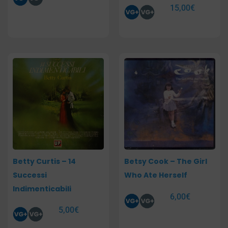
15,00
€
Betty Curtis – 14
Betsy Cook – The Girl
Successi
Who Ate Herself
Indimenticabili
6,00
€
5,00
€