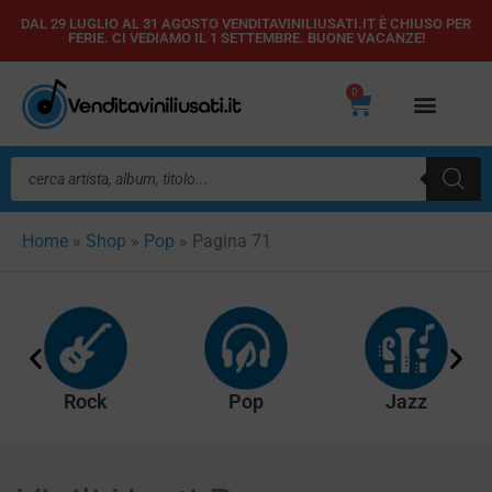
Vai
DAL 29 LUGLIO AL 31 AGOSTO VENDITAVINILIUSATI.IT È CHIUSO PER
FERIE. CI VEDIAMO IL 1 SETTEMBRE. BUONE VACANZE!
al
contenuto
0
Carrello
Ricerca
prodotti
Home
»
Shop
»
Pop
»
Pagina 71
Rock
Pop
Jazz